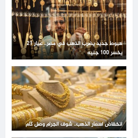
هبوط جديد يضرب الذهب في مصر.. عيار 21
يخسر 100 جنيه
انخفاض أسعار الذهب.. شوف الجرام وصل كام