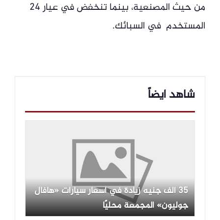
من حيث المصنعية، بينما تنخفض في عيار 24
المستخدم في السبائك.
شاهد ايضاً
35 ألف جنيه زيادة في أسعار سيارات «هافال
جوليون» المجمعة محليًا