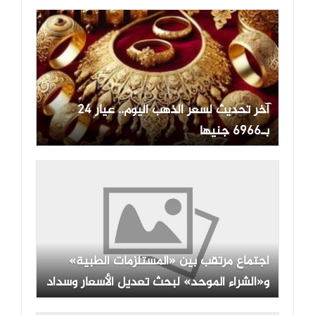
آخر تحديث لسعر الذهب اليوم.. عيار 24
بـ6966 جنيها
اجتماع مرتقب بين «المستلزمات الطبية»
و«الشراء الموحد» لبحث تعديل الأسعار وسداد
مستحقات الموردين