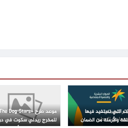
ات التي تستفيد فيها
قة والأرملة من الضمان
للمخرج ريدلي سكوت في دو