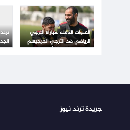
الدرجة الوظيفية
والح
القنوات الناقلة لمباراة الترجي
تردد 
الرياضي ضد الترجي الجرجيسي
الجد
اليوم في نهائي كأس تونس مع
سات
الموعد والتشكيلة
جريدة ترند نيوز