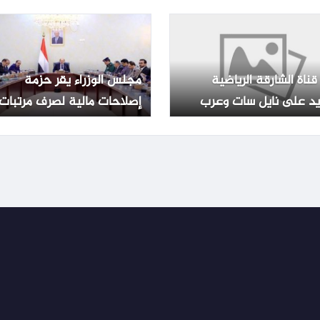
الاجتماعي المطور 1448
العرض المصرية – الأسبوع
صول على المعاش
قناة الشارقة الرياضية
مجلس الوزراء يقر حزمة
يد على نايل سات وعرب
إصلاحات مالية لصرف مرتبات
موظفي الدولة