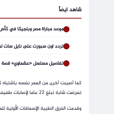
شاهد ايضاً
موعد مباراة مصر وبلجيكا في كأس العالم 2026 وتردد القناة الجزائرية ا
تردد أون سبورت على نايل سات لمبا
تفاصيل مسلسل «عشماوي» قصة تضح
كما أصيبت أخرى من العمر نفسه باشتباه ك
تعرضت شابة تبلغ 22 عاما لإصابات طفيفة تمثلت في كدمات بمناطق متفرقة من الجسم.
وقدمت الفرق الطبية الإسعافات الأولية 