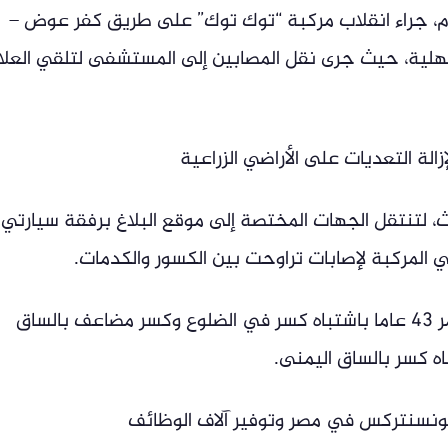
م، جراء انقلاب مركبة “توك توك” على طريق كفر عوض –
دقهلية، حيث جرى نقل المصابين إلى المستشفى لتلقي العلا
زالة التعديات على الأراضي الزراعية
دث، لتنتقل الجهات المختصة إلى موقع البلاغ برفقة سيارتي
لمركبة لإصابات تراوحت بين الكسور والكدمات.
وأسفر الحادث عن إصابة رجل يبلغ من العمر 43 عاما باشتباه كسر في الضلوع وكسر مضاعف بالساق
ه كسر بالساق اليمنى.
ونسنتركس في مصر وتوفير آلاف الوظائف