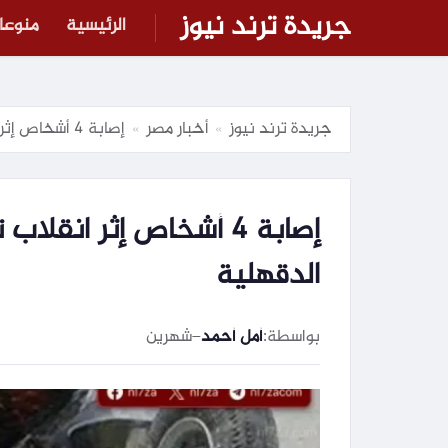
جريدة ترند نيوز
الرئيسية
منوعا
جريدة ترند نيوز
أخبار مصر
إصابة 4 أشخاص إثر انقلاب توك توك على طريق كفر عوض بأجا في الدقهلية
»
»
إصابة 4 أشخاص إثر ا
الدقهلية
بواسطة:
أمل أحمد
–
شهرين