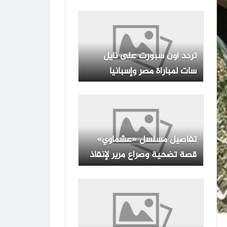
الجزائرية الأرضية المجانية
تردد أون سبورت على نايل
سات لمباراة مصر وإسبانيا
للشابات
تفاصيل مسلسل «عشماوي»
قصة تضحية وصراع مرير لإنقاذ
ابنة محمد رمضان من حبل
المشنقة