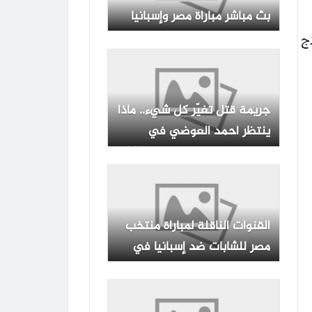
بث مباشر مباراة مصر وإسبانيا
ج
جريمة قتل تغيّر كل شيء.. ماذا
ينتظر أحمد العوضي في
“سلطان الديب” برمضان ٢٠٢٧؟
القنوات الناقلة لمباراة منتخب
مصر للشابات ضد إسبانيا في
بطولة العالم