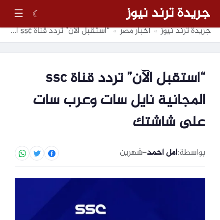
جريدة ترند نيوز
☰
☾
جريدة ترند نيوز
أخبار مصر
“استقبل الآن” تردد قناة ssc المجانية نايل سات وعرب سات على شاشتك
»
»
“استقبل الآن” تردد قناة ssc
المجانية نايل سات وعرب سات
على شاشتك
بواسطة:
أمل أحمد
–
شهرين