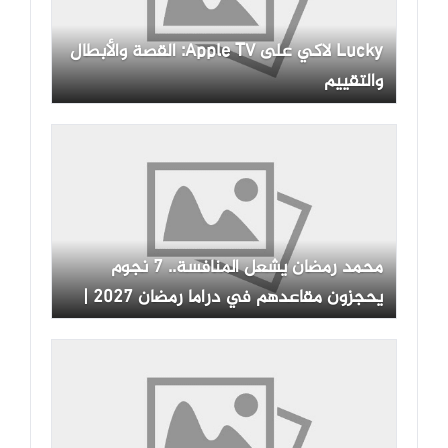
Lucky لاكي على Apple TV: القصة والأبطال
والتقييم
محمد رمضان يشعل المنافسة.. 7 نجوم
يحجزون مقاعدهم في دراما رمضان 2027 |
فن