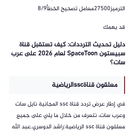
الترميز27500معامل تصحيح الخطأ8/9
قد يهمك
دليل تحديث الترددات: كيف تستقبل قناة
سبيستون SpaceToon لعام 2026 على عرب
سات؟
معلقون قناةsscالرياضية
في إطار عرض تردد قناة ssc المجانية نايل سات
وعرب سات، نتعرف من خلال ما يلي على جميع
معلقون قناة ssc الرياضية:راشد الدوسري.عبد الله