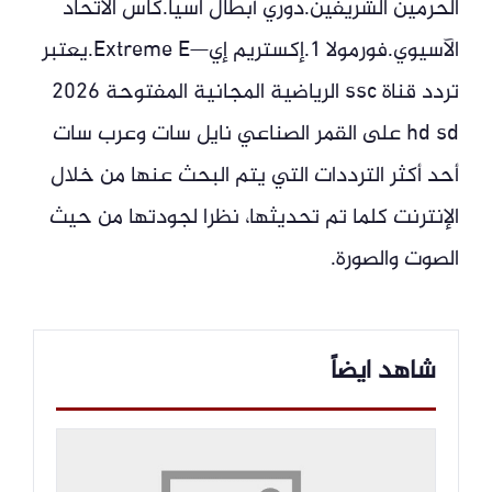
الحرمين الشريفين.دوري أبطال آسيا.كأس الاتحاد
الآسيوي.فورمولا 1.إكستريم إي—Extreme E.يعتبر
تردد قناة ssc الرياضية المجانية المفتوحة 2026
hd sd على القمر الصناعي نايل سات وعرب سات
أحد أكثر الترددات التي يتم البحث عنها من خلال
الإنترنت كلما تم تحديثها، نظرا لجودتها من حيث
الصوت والصورة.
شاهد ايضاً