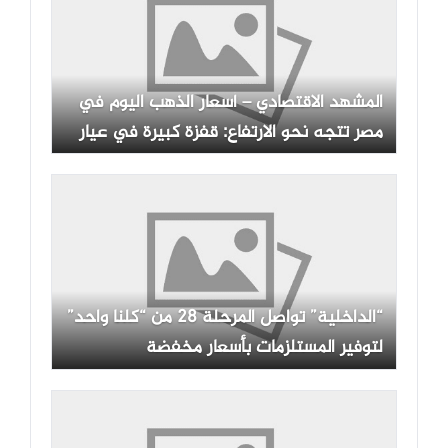
المشهد الاقتصادي – أسعار الذهب اليوم في
مصر تتجه نحو الارتفاع: قفزة كبيرة في عيار
21 بسوق الصاغة
“الداخلية” تواصل المرحلة 28 من “كلنا واحد”
لتوفير المستلزمات بأسعار مخفضة