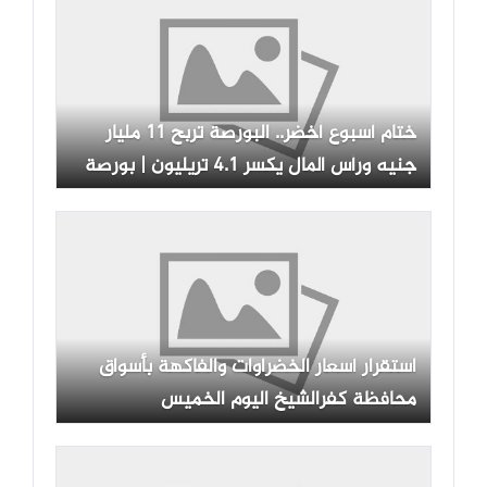
ختام أسبوع أخضر.. البورصة تربح 11 مليار
جنيه ورأس المال يكسر 4.1 تريليون | بورصة
وشركات
استقرار أسعار الخضراوات والفاكهة بأسواق
محافظة كفرالشيخ اليوم الخميس