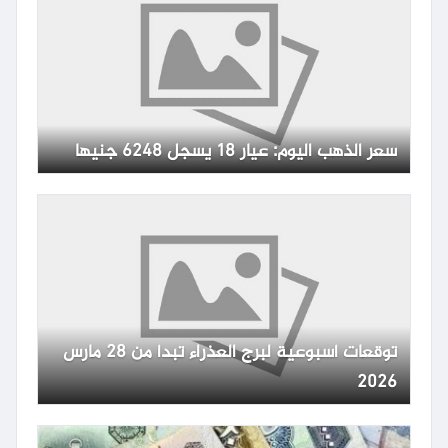
سعر الذهب اليوم: عيار 18 يسجل 6248 جنيها
توقعات أسبوعية لبرج العذراء تبدأ من 28 مارس
2026