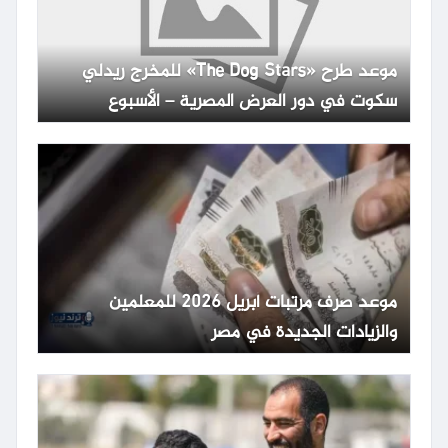
موعد طرح «The Dog Stars» للمخرج ريدلي
سكوت في دور العرض المصرية – الأسبوع
موعد صرف مرتبات أبريل 2026 للمعلمين
والزيادات الجديدة في مصر