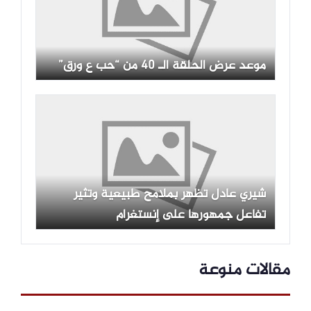
موعد عرض الحلقة الـ 40 من “حب ع ورق”
شيري عادل تظهر بملامح طبيعية وتثير
تفاعل جمهورها على إنستغرام
مقالات منوعة