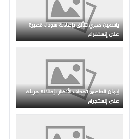
ياسمين صبري تتألق بإطلالة سوداء قصيرة
على إنستغرام
إيمان العاصي تخطف الأنظار بإطلالة جريئة
على إنستجرام