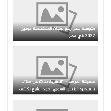
متوسط سعر رينو لوجان المستعملة موديل
2022 في مصر
صحيفة المرصد – “البشرية بدأت من هنا”..
بالفيديو: الرئيس السوري أحمد الشرع يكشف
عن شعوره وهو يرى دمشق من أعلى قمة
جبل قاسيون