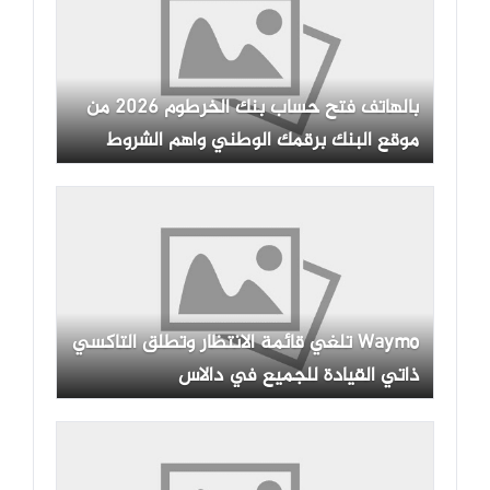
بالهاتف فتح حساب بنك الخرطوم 2026 من
موقع البنك برقمك الوطني واهم الشروط
Waymo تلغي قائمة الانتظار وتطلق التاكسي
ذاتي القيادة للجميع في دالاس