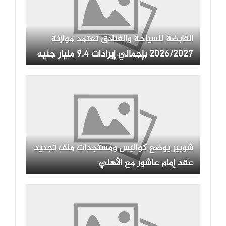
القابضة للسياحة والفنادق تعتمد موازنة
2026/2027 بإجمالي إيرادات 9.4 مليار جنيه
شوبير يوضح كواليس ومستجدات ملف تجديد
عقد إمام عاشور مع الأهلي