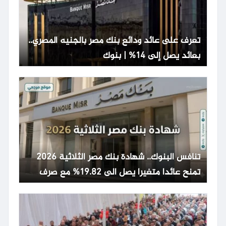
تعرف على عائد ودائع بنك مصر بالجنيه المصري..
بعائد يصل إلى 14% | بنوك
تنافس البنوك.. شهادة بنك مصر الثلاثية 2026
تمنح عائدا متغيرا يصل الى 19.82% مع صرف
شهري