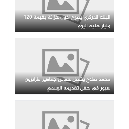
البنك المركزي يطرح أذون خزانة بقيمة 120
مليار جنيه اليوم
محمد صلاح يشعل حماس جماهير طرابزون
سبور في حفل تقديمه الرسمي