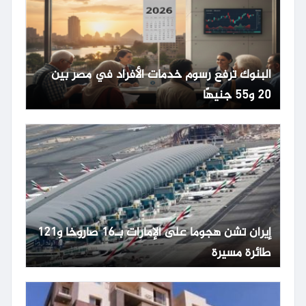
البنوك ترفع رسوم خدمات الأفراد في مصر بين
20 و55 جنيهًا
إيران تشن هجوما على الإمارات بـ16 صاروخا و121
طائرة مسيرة