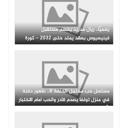
رسميًا.. ريال مدريد يحسم مستقبل
فينيسيوس بعقد يمتد حتى 2032 – كورة
بريك
مسلسل حب محتمل الحلقة 8.. ظهور دفنة
في منزل تولغا يصدم قادر والحب أمام الاختبار
الأصعب