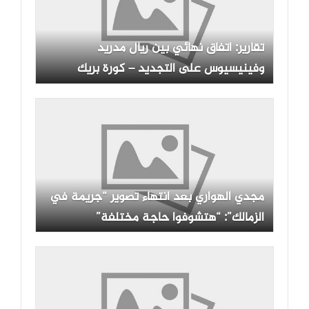
تقارير: اتفاق نهائي بين ريال مدريد
وفينيسيوس على التجديد – كورة بريك
مجدي الهواري بعد انتهاء تصوير “جريمة في
الزمالك”: “هتشوفوا حاجة مختلفة”