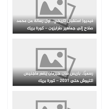
فيديو| استقبال تاريخي.. أول رسالة من محمد
صلاح إلى جماهير طرابزون – كورة بريك
رسميًا.. باريس سان جيرمان يضم ماجنيس
أكليوش حتى 2031 – كورة بريك