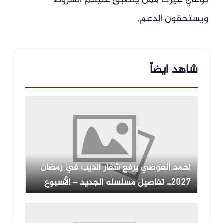
توعي غيرك ممن ينطبق عليهم الشروط
ويستحقون الدعم.
شاهد ايضاً
أحمد العوضي يرفع شعار الديب في رمضان
2027.. تفاصيل مسلسله الجديد – الأسبوع