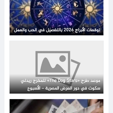
توقعات الأبراج 2026 بالتفصيل في الحب والعمل
موعد طرح «The Dog Stars» للمخرج ريدلي
سكوت في دور العرض المصرية – الأسبوع