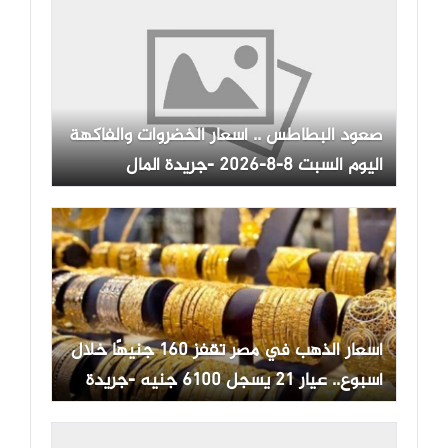
صعود البطاطس .. أسعار الخضروات والفاكهة
اليوم السبت 8-8-2026 -جريدة المال
أسعار الذهب في مصر تقفز 160 جنيهًا خلال
أسبوع.. عيار 21 يسجل 6100 جنيه -جريدة
المال