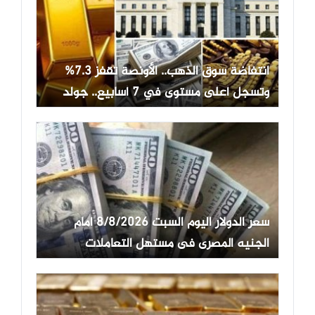
انتفاضة سوق الذهب.. الأونصة تقفز 7.3%
وتسجل أعلى مستوى في 7 أسابيع.. جولد
بيليون: عيار 21 يرتفع 160 جنيها وتعافي
الجنيه يحد من المكاسب.. ارتفاع حيازات
الصناديق 23.5 طنا.. الأصول المدارة تقفز
لـ530 مليار دولار
سعر الدولار اليوم السبت 8/8/2026 أمام
الجنيه المصرى فى مستهل التعاملات