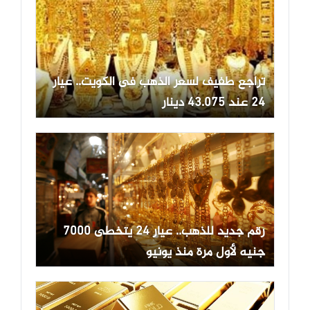
تراجع طفيف لسعر الذهب فى الكويت.. عيار
24 عند 43.075 دينار
رقم جديد للذهب.. عيار 24 يتخطى 7000
جنيه لأول مرة منذ يونيو