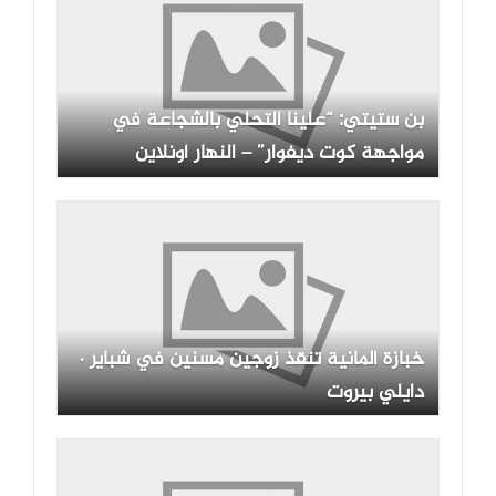
بن ستيتي: “علينا التحلي بالشجاعة في
مواجهة كوت ديفوار” – النهار أونلاين
خبازة ألمانية تنقذ زوجين مسنين في شباير ·
دايلي بيروت