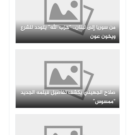
من سوريا إلى لبنان.. “حزب الله” يتودد للشرع
ويخون عون
صلاح الجهيني يكشف تفاصيل فيلمه الجديد
“ممسوس”