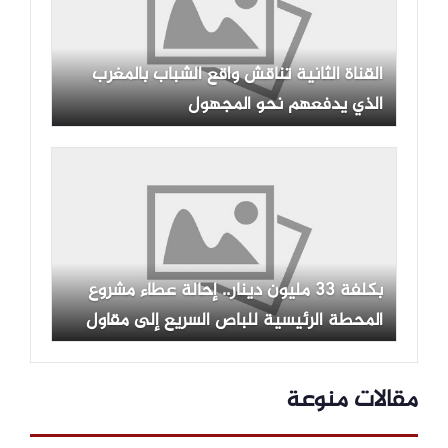
القناة الثانية تناقش واقع الشباب بالمغرب
الذي يدفعهم نحو المجهول
بكلفة 33 مليون دينار.. إحالة عطاء مشروع
المحطة الرئيسية للباص السريع إلى مقاول
محلي
مقالات منوعة