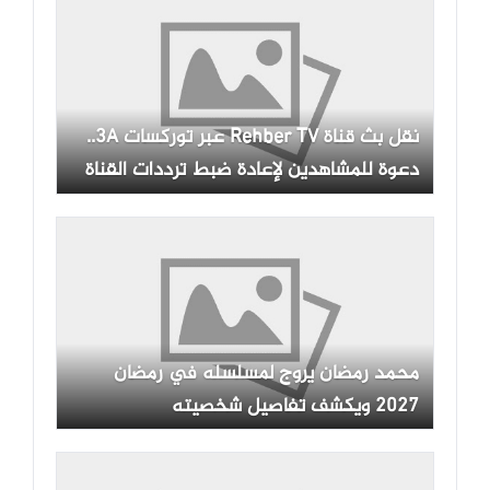
نقل بث قناة Rehber TV عبر توركسات 3A..
دعوة للمشاهدين لإعادة ضبط ترددات القناة
محمد رمضان يروج لمسلسله في رمضان
2027 ويكشف تفاصيل شخصيته