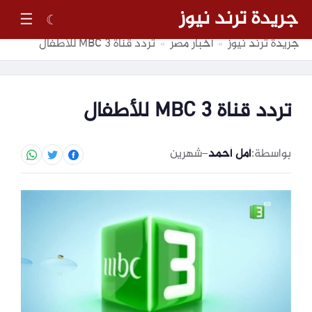
جريدة ترند نيوز
☰
☾
جريدة ترند نيوز
أخبار مصر
تردد قناة MBC 3 للأطفال
»
»
تردد قناة MBC 3 للأطفال
بواسطة:
أمل أحمد
–
شهرين