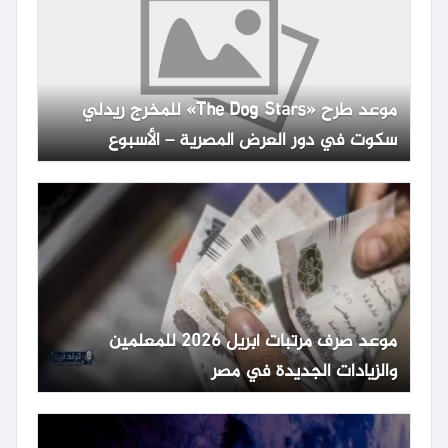
موعد طرح «The Dog Stars» للمخرج ريدلي
سكوت في دور العرض المصرية – الأسبوع
موعد صرف مرتبات أبريل 2026 للمعلمين
والزيادات الجديدة في مصر