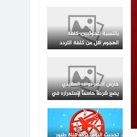
شائعات
بالنسبة للحوثيين، كلفة
الهجوم أقل من كلفة التردد
حارس النصر نواف العقيدي
يضع شرطاً حاسماً لإستمراره في
النادي
تحديث اليوم.. تردد قناة طيور