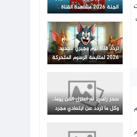
ات
الجنة 2026 مشاهدة القناة
لجميع العائلة
رض
تردد قناة توم وجيري الجديد
2026 لمتابعة الرسوم المتحركة
بدون تقطيع
سحر رامي: لم أعتزل الفن يوما..
م
وكل ما تردد عن ابتعادي مجرد
شائعات
م