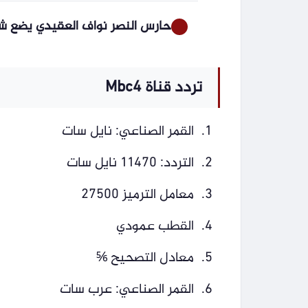
حارس النصر نواف العقيدي يضع شرط
تردد قناة Mbc4
القمر الصناعي: نايل سات
التردد: 11470 نايل سات
معامل الترميز 27500
القطب عمودي
معادل التصحيح ⅚
القمر الصناعي: عرب سات