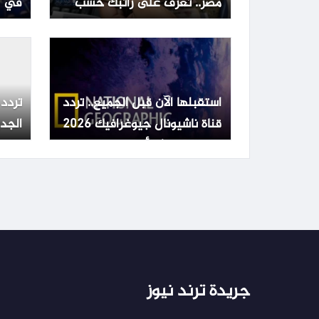
مصر.. تعرف على راتبك حسب
في ا
الدرجة الوظيفية
استقبلها الآن قبل الجميع.. تردد
تردد 
قناة ناشيونال جيوغرافيك 2026
الجد
بعد التحديث الأخير
سات
جريدة ترند نيوز