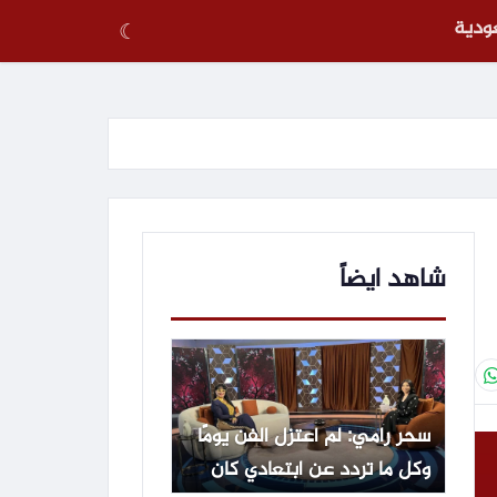
عودية
☾
شاهد ايضاً
سحر رامي: لم أعتزل الفن يومًا
وكل ما تردد عن ابتعادي كان