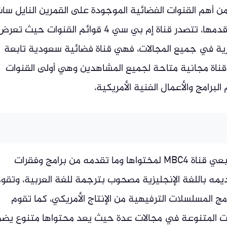
دد قناة mbc 4 , تعد قناة إن بي سي 4 من أهم القنوات الفضائية الموجودة على القمرين النايل س
وعرب سات، حيث تعد من أقوى القنوات واقدمها، تتصدر قناة إم بي سي 4 قوائم القنوات حيث تع
رية في جميع المجالات، فهي قناة فضائية سعودية تابعة
ز القناة بأنهاةقناة مجانية متاحة لجميع المشاهدين وهي أولى القنوات
رامج والأعمال الفنية الأمريكية،
وقد تم إنشاء القناة عام 2005، وتتزايد متابعي قناة MBC4 لمختواها وما تقدمه من برامج وفقرات
يمه باللغة الإنجليزية مصحوب بترجمة للغة العربية، وتقو
امج المسلسلات الترفيهية من الإنتاج الأمريكي، كما تقوم
ابقات المتنوعة في مجالات عدة حيث يعد محتواها متنوع يض