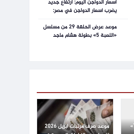
أسعار الدواجن اليوم: ارتفاع جديد
يضرب أسعار الدواجن في مصر:
الفراخ البيضاء والساسو تتصدر
موعد عرض الحلقة 29 من مسلسل
المشهد الجمعة 29 مايو 2026
«اللعبة 5» بطولة هشام ماجد
وشيكو الليلة
موعد طرح «The Dog Stars»
موعد صرف مرتبات أبريل 2026