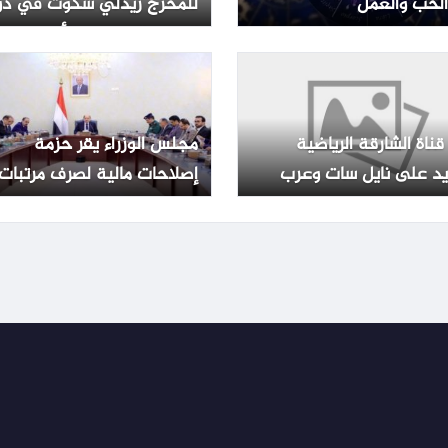
لحب والعمل
للمخرج ريدلي سكوت في دو
العرض المصرية – الأسبوع
قناة الشارقة الرياضية
مجلس الوزراء يقر حزمة
يد على نايل سات وعرب
إصلاحات مالية لصرف مرتبات
موظفي الدولة