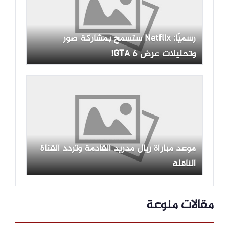
رسميًا: Netflix ستسمح بمشاركة صور
وتحليلات عرض GTA 6!
موعد مباراة ريال مدريد القادمة وتردد القناة
الناقلة
مقالات منوعة