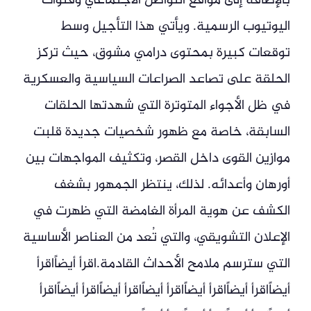
بالإضافة إلى مواقع التواصل الاجتماعي وقنوات
اليوتيوب الرسمية. ويأتي هذا التأجيل وسط
توقعات كبيرة بمحتوى درامي مشوق، حيث تركز
الحلقة على تصاعد الصراعات السياسية والعسكرية
في ظل الأجواء المتوترة التي شهدتها الحلقات
السابقة، خاصة مع ظهور شخصيات جديدة قلبت
موازين القوى داخل القصر، وتكثيف المواجهات بين
أورهان وأعدائه. لذلك، ينتظر الجمهور بشغف
الكشف عن هوية المرأة الغامضة التي ظهرت في
الإعلان التشويقي، والتي تُعد من العناصر الأساسية
التي سترسم ملامح الأحداث القادمة.اقرأ أيضاًاقرأ
أيضاًاقرأ أيضاًاقرأ أيضاًاقرأ أيضاًاقرأ أيضاًاقرأ أيضاًاقرأ