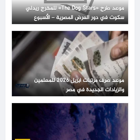
موعد طرح «The Dog Stars» للمخرج ريدلي
سكوت في دور العرض المصرية – الأسبوع
موعد صرف مرتبات أبريل 2026 للمعلمين
والزيادات الجديدة في مصر