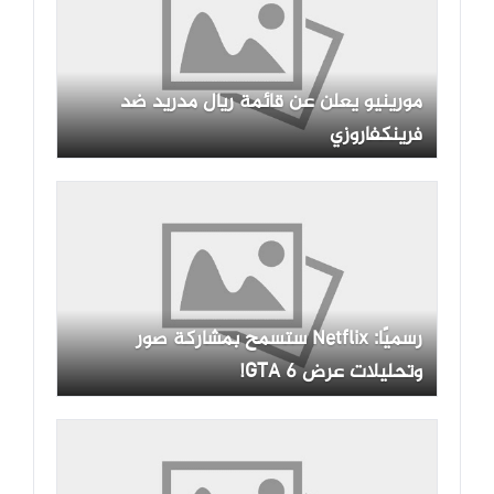
مورينيو يعلن عن قائمة ريال مدريد ضد
فرينكفاروزي
رسميًا: Netflix ستسمح بمشاركة صور
وتحليلات عرض GTA 6!