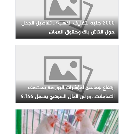
2000 جنيه لتغليف الذهب؟.. تفاصيل الجدل
حول الكاش باك وحقوق العملاء
ارتفاع جماعى لمؤشرات البورصة بمنتصف
التعاملات.. ورأس المال السوقي يسجل 4.146
تريليون جنيه