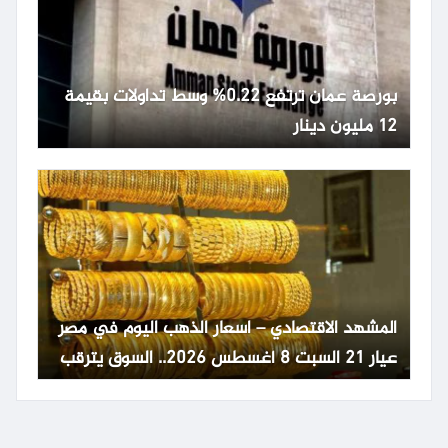
بورصة عمان ترتفع 0.22% وسط تداولات بقيمة
12 مليون دينار
المشهد الاقتصادي – اسعار الذهب اليوم في مصر
عيار 21 السبت 8 أغسطس 2026.. السوق يترقب
تطورات عالمية