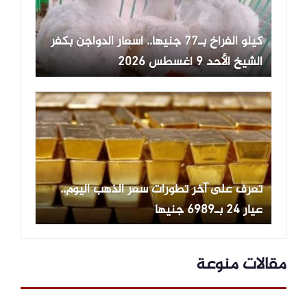
كيلو الفراخ بـ77 جنيها.. أسعار الدواجن بكفر
الشيخ الأحد 9 أغسطس 2026
تعرف على آخر تطورات سعر الذهب اليوم..
عيار 24 بـ6989 جنيها
مقالات منوعة