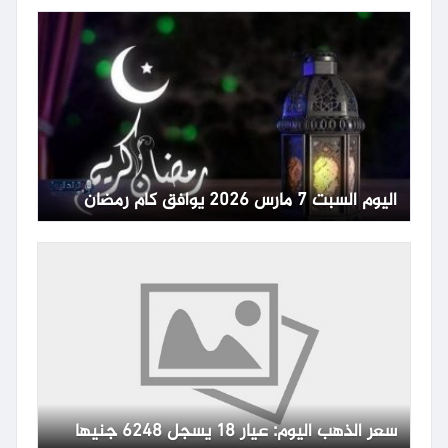
اليوم السبت 7 مارس 2026 يوافق كام رمضان
سعر الذهب اليوم: عيار 18 يسجل 6248 جنيها