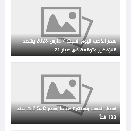
سعر الذهب اليوم السبت 7 مارس 2026 يشهد
قفزة غير متوقعة في عيار 21
أسعار الذهب مستقرة صباحاً وسعر SJC ثابت عند
183 ألفاً