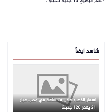
-سعر البطيخ 15 جنيه للكيلو .
شاهد ايضاً
أسعار الذهب خلال 24 ساعة في مصر.. عيار
21 يقفز 120 جنيهًا