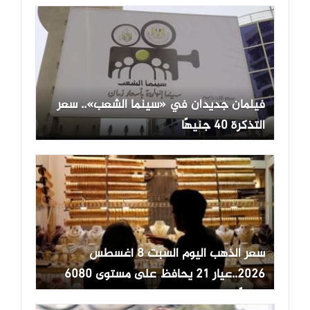
فيلمان جديدان في «سينما الشعب».. سعر
التذكرة 40 جنيهًا
سعر الذهب اليوم السبت 8 أغسطس
2026..عيار 21 يحافظ على مستوى 6080
جنيهًا