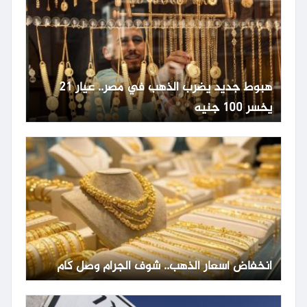
هبوط جديد يضرب الذهب في مصر.. عيار 21
يخسر 100 جنيه
انخفاض أسعار الذهب.. شوف الجرام وصل كام