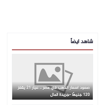
شاهد ايضاً
صعود أسعار الذهب في مصر .. عيار 21 يقفز
120 جنيهًا -جريدة المال