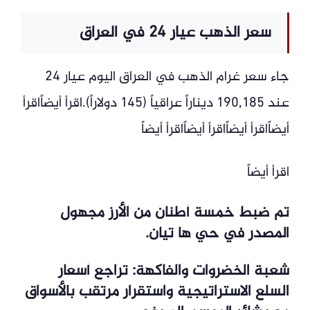
سعر الذهب عيار 24 في العراق
جاء سعر غرام الذهب في العراق اليوم عيار 24
عند 190,185 ديناراً عراقياً (145 دولاراً).اقرأ أيضاًاقرأ
أيضاًاقرأ أيضاًاقرأ أيضاًاقرأ أيضاً
اقرأ أيضاً
تم ضبط خمسة أطنان من الأرز مجهول
المصدر في حي ها تيان.
شعبة الخضروات والفاكهة: تراجع أسعار
السلع الاستراتيجية واستقرار مرتقب بالأسواق