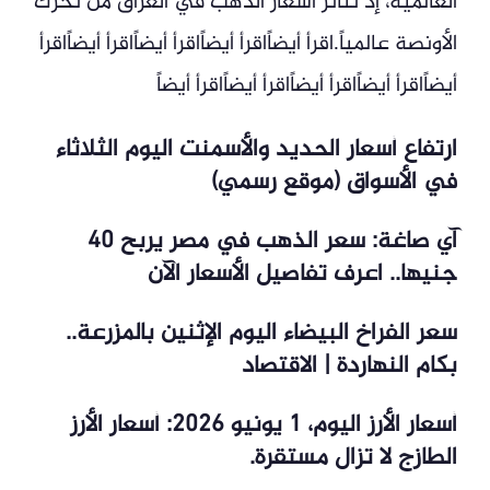
العالمية، إذ تتأثر أسعار الذهب في العراق من تحرك
الأونصة عالمياً.اقرأ أيضاًاقرأ أيضاًاقرأ أيضاًاقرأ أيضاًاقرأ
أيضاًاقرأ أيضاًاقرأ أيضاًاقرأ أيضاًاقرأ أيضاً
ارتفاع أسعار الحديد والأسمنت اليوم الثلاثاء
في الأسواق (موقع رسمي)
آي صاغة: سعر الذهب في مصر يربح 40
جنيها.. اعرف تفاصيل الأسعار الآن
سعر الفراخ البيضاء اليوم الإثنين بالمزرعة..
بكام النهاردة | الاقتصاد
أسعار الأرز اليوم، 1 يونيو 2026: أسعار الأرز
الطازج لا تزال مستقرة.