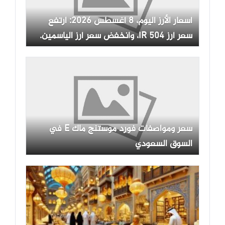
أسعار الأرز اليوم، 8 أغسطس 2026: ارتفع
سعر أرز IR 504، وانخفض سعر أرز الياسمين.
سعر ومواصفات فورد موستنج ماك E في
السوق السعودي