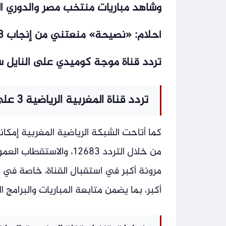
وشاهد مباريات منتخب مصر والدوري ال
أحلام: «نصيحة» منعتني من إنجاب 8 أطفال – أخبار السعودية
تردد قناة موجة كوميدي على النايل سات 2026 لمتابعة أقوى الأفلام الكوميد
تردد قناة المغربية الرياضية 3 على عرب سات
مرونة أكبر في استقبال القناة، خاصة في 
أكبر، بما يضمن متابعة المباريات والبرامج