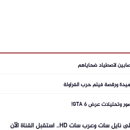
نصابين لاصطياد ضحاياهم
دة ورقصة فيلم حرب الفراولة
تردد قناة أون سبورت الجديد 2026 على نايل سات وعرب سات HD.. استقبل القناة الآن