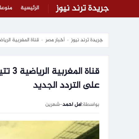
جريدة ترند نيوز
الرئيسية
منوعا
جريدة ترند نيوز
أخبار مصر
قناة المغربية الرياضية 3 تتيح متابعة مباريات العرب مجانًا.. تعرف على ا
»
»
قناة ا
على التردد الجديد
بواسطة:
أمل أحمد
–
شهرين