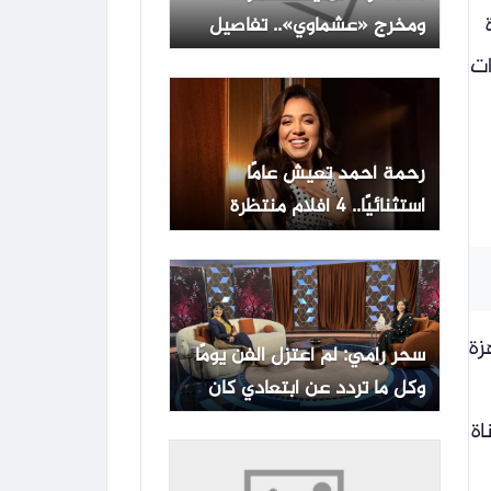
ومخرج «عشماوي».. تفاصيل
مسلسله في رمضان 2027
ات
رحمة أحمد تعيش عامًا
استثنائيًا.. 4 أفلام منتظرة
ومسلسل بطولة مطلقة
جهزة
سحر رامي: لم أعتزل الفن يومًا
وكل ما تردد عن ابتعادي كان
شائعات
اة