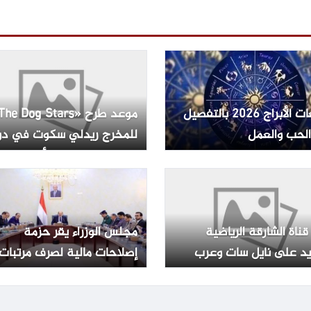
توقعات الأبراج 2026 بالتفصيل
لحب والعمل
للمخرج ريدلي سكوت في دو
العرض المصرية – الأسبوع
قناة الشارقة الرياضية
مجلس الوزراء يقر حزمة
يد على نايل سات وعرب
إصلاحات مالية لصرف مرتبات
موظفي الدولة