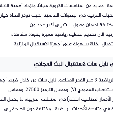
ة العديد من المنافسات الكروية مجانًا، وتزداد أهمية القناة
خبات العربية في البطولات العالمية، حيث توفر القناة خيار
لمختلفة لضمان وصول البث إلى أكبر عدد من
بية إلى تقديم تغطية رياضية مميزة بجودة مشاهدة
بال القناة بسهولة على أجهزة الاستقبال المنزلية.
يمكن للمشاهدين استقبال قناة المغربية الرياضية 3 عبر القمر الصناعي نايل سات من خلال ضبط أ
الاستقبال على التردد 11474، مع اختيار الاستقطاب العمودي (V)، ومعدل الترميز 27500، ومعامل
ت من أكثر الأقمار الصناعية انتشارًا في المنطقة العربية، ما يجعل القن
 في متابعة الأحداث الرياضية المختلفة دون الحاجة إلى