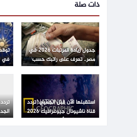
ذات صلة
جدول زيادة المرتبات 2026 في
مصر.. تعرف على راتبك حسب
في ا
الدرجة الوظيفية
استقبلها الآن قبل الجميع.. تردد
تردد 
قناة ناشيونال جيوغرافيك 2026
الجد
بعد التحديث الأخير
سات