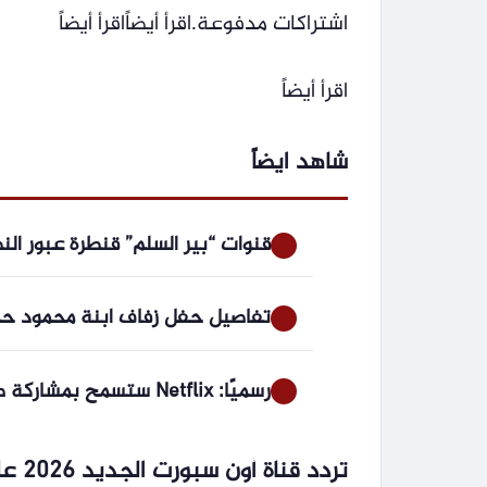
اشتراكات مدفوعة.اقرأ أيضاًاقرأ أيضاً
اقرأ أيضاً
شاهد ايضاً
قنوات “بير السلم” قنطرة عبور ال
تفاصيل حفل زفاف ابنة محمود حمي
رسميًا: Netflix ستسمح بمشاركة صور وتحليلات عرض GTA 6!