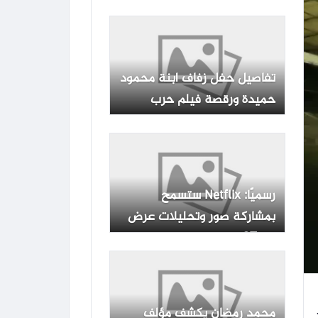
تفاصيل حفل زفاف ابنة محمود
حميدة ورقصة فيلم حرب
الفراولة
رسميًا: Netflix ستسمح
بمشاركة صور وتحليلات عرض
GTA 6!
محمد رمضان يكشف مؤلف