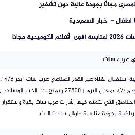
مصري مجانًا بجودة عالية دون تشفير
ية مجانا
كما أتاحت الشبكة الرياضية المغربية إمكانية استقبال القناة عبر القمر الصناعي عرب سات “بدر 4/8″،
من خلال التردد 12683، والاستقطاب العمودي (V)، ومعدل الترميز 27500.ويمنح هذا الخيار المشاه
المناطق التي تتمتع فيها إشارات عرب سات بقوة واستقرار
 الرياضية بجودة مناسبة طوال ساعات البث.