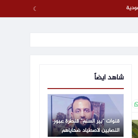
عودية
☾
شاهد ايضاً
قنوات “بير السلم” قنطرة عبور
النصابين لاصطياد ضحاياهم