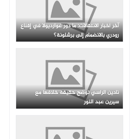
آخر أخبار الانتقالات: ما دور غوارديولا في إقناع
رودري بالانضمام إلى برشلونة؟
نادين الراسي توضح حقيقة خلافها مع
سيرين عبد النور