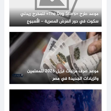
موعد طرح «The Dog Stars» للمخرج ريدلي
سكوت في دور العرض المصرية – الأسبوع
موعد صرف مرتبات أبريل 2026 للمعلمين
والزيادات الجديدة في مصر