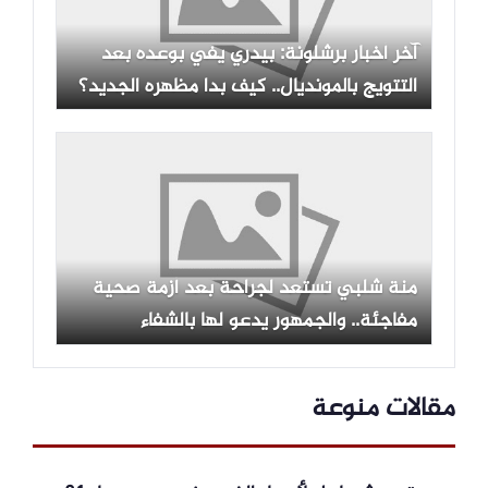
آخر أخبار برشلونة: بيدري يفي بوعده بعد
التتويج بالمونديال.. كيف بدا مظهره الجديد؟
منة شلبي تستعد لجراحة بعد أزمة صحية
مفاجئة.. والجمهور يدعو لها بالشفاء
مقالات منوعة