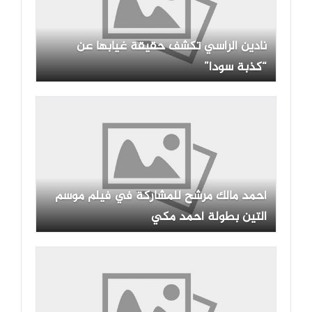
نادين الراسي تكشف حقيقة غيابها عن
“كذبة سودا”
أحمد مالك مرشح للمشاركة في فيلم موسم
التين بطولة أحمد مكي