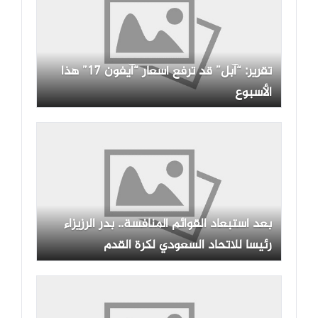
تقرير: “آبل” قد ترفع أسعار “آيفون 17” هذا
الأسبوع
بعد استبعاد القوائم المنافسة.. بدر الرزيزاء
رئيسا للاتحاد السعودي لكرة القدم