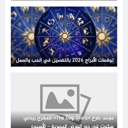
توقعات الأبراج 2026 بالتفصيل في الحب والعمل
موعد طرح «The Dog Stars» للمخرج ريدلي
سكوت في دور العرض المصرية – الأسبوع