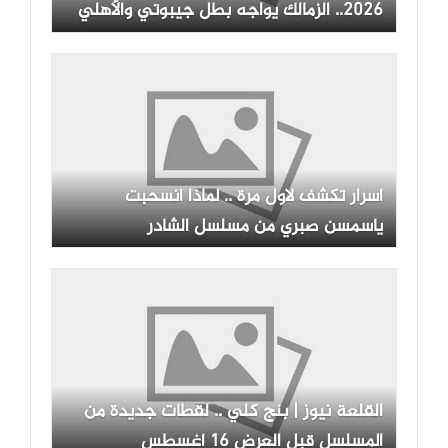
2026.. الزمالك يواجه بطل جيبوتي والأهلي
ينتظر منافسه القاري
اسرار تكشف لاول مرة .. لماذا انسحبت
ياسمسن صبري من مسلسل الشادر
القلعة نيوز | بنج كلي .. لقطات جديدة من
المسلسل قبل العرض 16 أغسطس