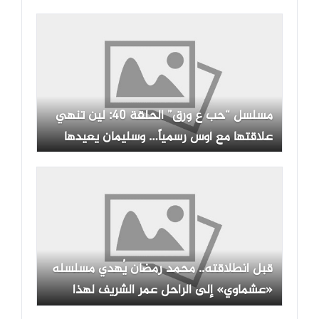
مسلسل “حب ع ورق” الحلقة 40: لين تنهي
علاقتها مع أوس رسمياً… وسليمان يعيدها
للشركة من جديد
قبل انطلاقته.. محمد رمضان يُهدي مسلسله
«عشماوي» إلى الراحل عمر الشريف لهذا
السبب