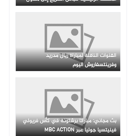
محلي
القنوات الناقلة لمباراة ريال مدريد
وفرينتسفاروش اليوم
بث مجاني: مباراتا برشلونة في كأس فريولي
فينيتسيا جوليا عبر MBC ACTION