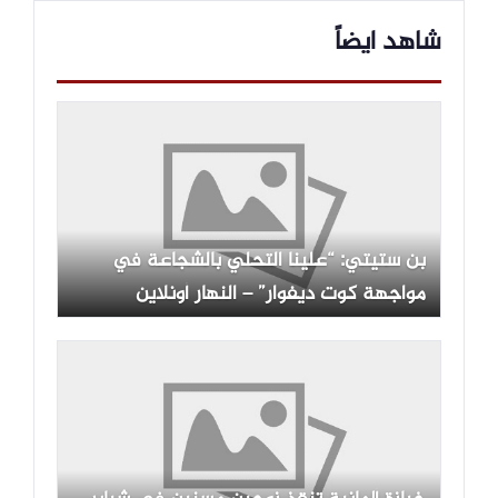
شاهد ايضاً
بن ستيتي: “علينا التحلي بالشجاعة في
مواجهة كوت ديفوار” – النهار أونلاين