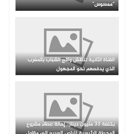
“ممسوس”
القناة الثانية تناقش واقع الشباب بالمغرب
الذي يدفعهم نحو المجهول
بكلفة 33 مليون دينار.. إحالة عطاء مشروع
المحطة الرئيسية للباص السريع إلى مقاول