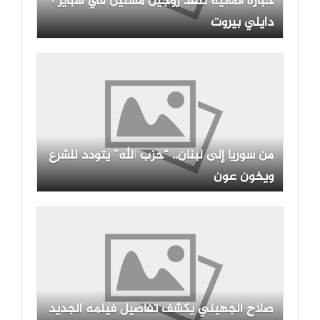
خبازة ألمانية تنقذ زوجين مسنين في شباير ·
دايلي بيروت
من سوريا إلى لبنان.. “حزب الله” يتودد للشرع
ويخون عون
صلاح الجهيني يكشف تفاصيل فيلمه الجديد