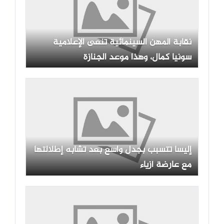
نقابة المهن السينمائية تنعى الإعلامية
سونيا كمال، وهذا موعد الجنازة
إليسا تتسبب بجدل واسع بعد تشابه إطلالتها
مع عارضة أزياء