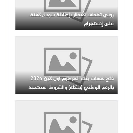
روبي تخطف الأنظار بإطلالة سوداء لافتة
على إنستجرام
فتح حساب بنك الخرطوم أون لاين 2026
بالرقم الوطني (بنكك) والشروط المعتمدة