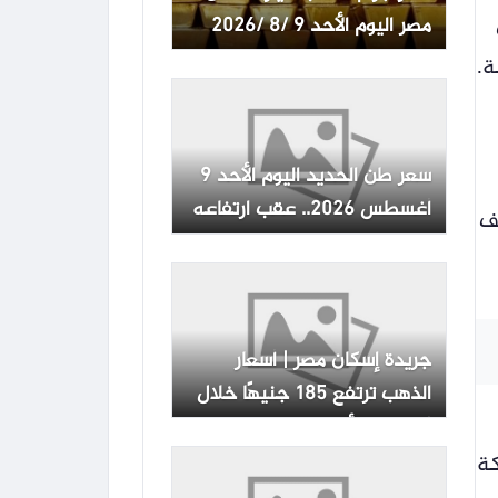
مصر اليوم الأحد 9 /8 /2026
ة.
سعر طن الحديد اليوم الأحد 9
أغسطس 2026.. عقب ارتفاعه
يف
جريدة إسكان مصر | أسعار
الذهب ترتفع 185 جنيهًا خلال
أسبوع.. والأوقية تقفز 8%
كة