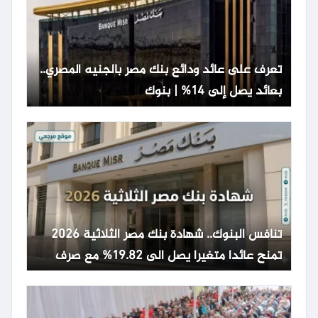
تعرف على عائد ودائع بنك مصر بالجنيه المصري..
بعائد يصل إلى 14% | بنوك
تنافس البنوك.. شهادة بنك مصر الثلاثية 2026
تمنح عائدا متغيرا يصل الى 19.82% مع صرف
شهري