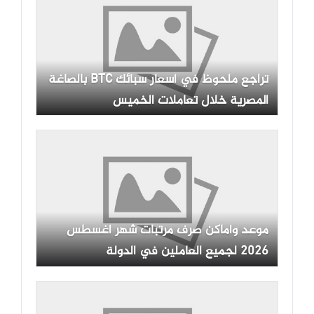
تراجع ملحوظ في أسعار سبائك BTC بالصاغة
المصرية خلال تعاملات الخميس
موعد وأماكن صرف مرتبات شهر أغسطس
2026 لجميع العاملين في الدولة