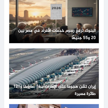
البنوك ترفع رسوم خدمات الأفراد في مصر بين
20 و55 جنيهًا
إيران تشن هجوما على الإمارات بـ16 صاروخا و121
طائرة مسيرة