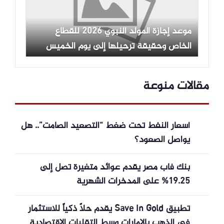
موعد إجازة المولد النبوي 2026 للقطاع
الخاص وحقيقة ترحيلها إلى يوم الخميس
مقالات منوعة
أسعار النفط تحت ضغط “التصعيد الصامت”.. هل
يواصل الصعود؟
بنك فاب مصر يقدم عوائد متغيرة تصل إلى
19.25% على المدخرات الشهرية
تطبيق Save In Gold يقدم حلاً ذكياً للاستثمار
في الذهب بالإمارات وسط التقلبات الاقتصادية