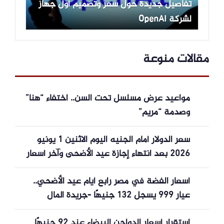
تفاصيل جديدة حول سعر وتصميم أول جهاز
لشركة OpenAI
مقالات منوعة
مواعيد عرض مسلسل تحت السن.. اختفاء “هنا”
وصدمة “مريم”
سعر الدولار أمام الجنيه اليوم الاثنين 1 يونيو
2026 بعد انتهاء إجازة عيد الأضحى وآخر أسعار
البنوك
أسعار الفضة في مصر رابع أيام عيد الأضحي..
عيار 999 يسجل 132 جنيهًا -جريدة المال
استقرار أسعار الدواجن البيضاء عند 92 جنيهًا