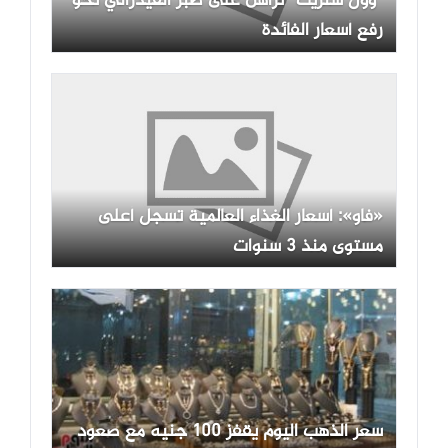
“وول ستريت” تراهن على صبر الفيدرالي نحو
رفع أسعار الفائدة
«فاو»: أسعار الغذاء العالمية تسجل أعلى
مستوى منذ 3 سنوات
سعر الذهب اليوم يقفز 100 جنيه مع صعود