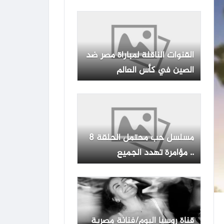
في ملف صفقة تبادل الأسرى
مع الاحتلال
القنوات الناقلة لمباراة مصر ضد
الصين في كأس العالم
للناشئات 2026 لكرة اليد مع
الموعد
مسلسل حب محتمل الحلقة 8
.. مؤامرة تهدد الجميع
قناة روسيا اليوم/فنانة مصرية