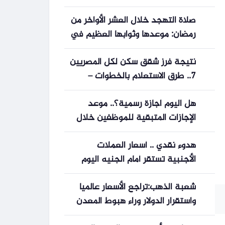
صلاة التهجد خلال العشر الأواخر من
رمضان: موعدها وثوابها العظيم في
ليلة القدر
نتيجة فرز شقق سكن لكل المصريين
7.. طرق الاستعلام بالخطوات –
الأسبوع
هل اليوم اجازة رسمية؟.. موعد
الإجازات المتبقية للموظفين خلال
2026
هدوء نقدي .. أسعار العملات
الأجنبية تستقر أمام الجنيه اليوم
السبت
شعبة الذهب:تراجع الأسعار عالميا
واستقرار الدولار وراء هبوط المعدن
النفيس محليا