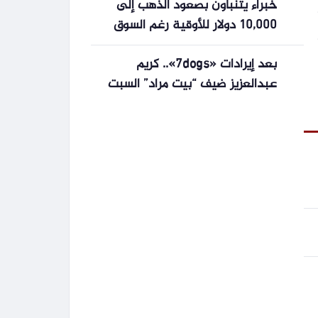
خبراء يتنبأون بصعود الذهب إلى
10,000 دولار للأوقية رغم السوق
الهابطة
بعد إيرادات «7dogs».. كريم
عبدالعزيز ضيف “بيت مراد” السبت