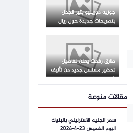
جوزيه مورينيو يثير الجدل
بتصريحات جديدة حول ريال
مدريد وسط ترقب جماهيري
واسع
طارق رفعت يعلن تفاصيل
تحضير مسلسل جديد من تأليف
شريف بدر الدين
مقالات منوعة
سعر الجنيه الاسترليني بالبنوك
اليوم الخميس 23-4-2026