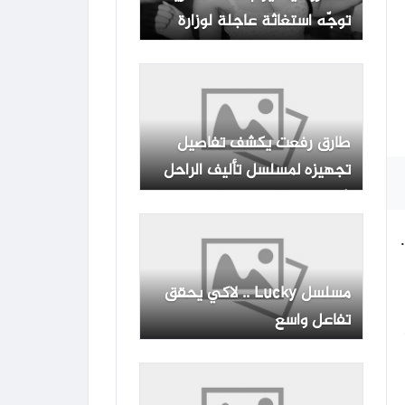
توجّه استغاثة عاجلة لوزارة
الداخلية
طارق رفعت يكشف تفاصيل
تجهيزه لمسلسل تأليف الراحل
شريف بدر الدين .. خاص
مسلسل Lucky .. لاكي يحقق
تفاعل واسع