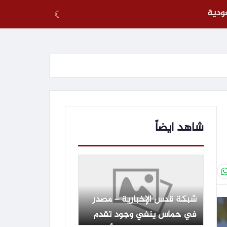
عودية
☾
شاهد ايضاً
شبكة قدس الإخبارية – مصدر
في حماس ينفي وجود تقدم