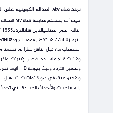
تردد قناة atv العدالة الكويتية على النايل سات
حيث أنه يمكن
استقطاب من قبل الناس نظرا لما تقدمه 
ولا تبث قناة atv العدالة عبر 
وتحميل التردد و
والاجتماعية، في صورة نقاشات لتسهيل ال
بالمستجدات والأحداث الجديدة التي تحدث 