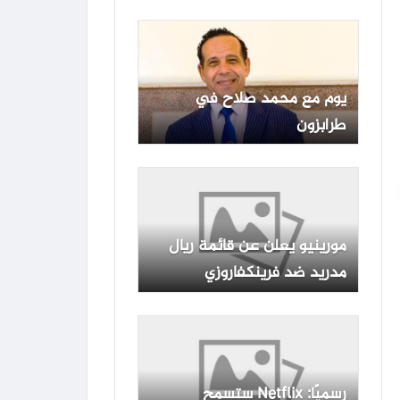
مفاجأة
يوم مع محمد صلاح في
طرابزون
مورينيو يعلن عن قائمة ريال
مدريد ضد فرينكفاروزي
رسميًا: Netflix ستسمح