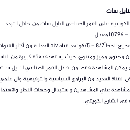
كم متابعة قناة atv العدالة الكويتية على القمر الصناعي النايل سات من خلال التردد
التالي:القمر الصناعيالنايل ساتالتردد11555 – 10796معدل
الترميز27500الاستقطابعموديالجودةHDتصحيح الخطأ8/7 – 6/5وتعد قناة atv العدالة من أكثر الق
من محتوي مميز ومتنوع، حيث يستهدف فئة كبيرة من النا
الإنترنت، ولكن يمكن المشاهدة فقط من خلال القمر الصناعي النايل سات
تبث بجودة HD، أايضا تعرض القناة العديد من البرامج السياسية والترفيهية وال علمي
مشاهدة علي المشاهدين واستبدال وجهات النظر، والاهتما
في الشارع الكويتي.