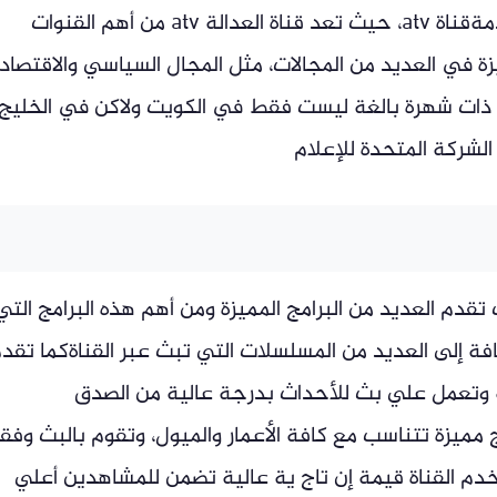
تردد قناة العدالة atvالكويتية واهم ما تقدمةقناة atv، حيث تعد قناة العدالة atv من أهم القنوات
يزة في العديد من المجالات، مثل المجال السياسي والاقتصاد
والرياضي والفني والترفيهي، تعد قناة atv ذات شهرة بالغة ليست فقط في الكويت ولاكن في الخليج
الشركة المتحدة للإعلام
م القنوات حيث تقدم العديد من البرامج المميزة ومن أهم هذه البرامج التي
فة إلى العديد من المسلسلات التي تبث عبر القناةكما تقد
ية وتعمل علي بث للأحداث بدرجة عالية من الصدق
وكذالك تبث قناة العدالة atv برامج مميزة تتناسب مع كافة الأعمار والميول، وتقوم بالبث وفقا
م القناة قيمة إن تاج ية عالية تضمن للمشاهدين أعلي