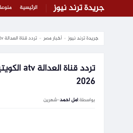
جريدة ترند نيوز
الرئيسية
منوعا
جريدة ترند نيوز
أخبار مصر
تردد قناة العدالة atv الكويتية HD علي النايل سات والعرب سات 2026
»
»
2026
بواسطة:
أمل أحمد
–
شهرين