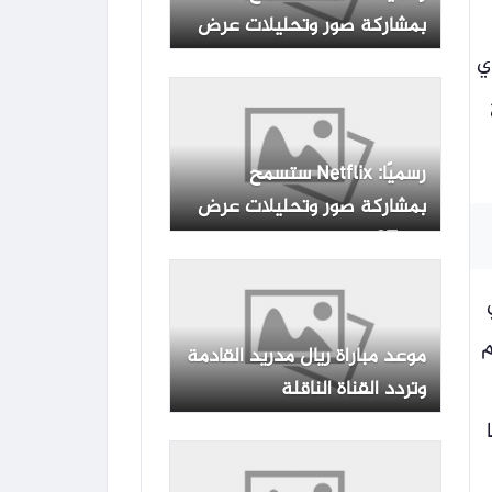
بمشاركة صور وتحليلات عرض
GTA 6!
ي
رسميًا: Netflix ستسمح
بمشاركة صور وتحليلات عرض
GTA 6!
م
موعد مباراة ريال مدريد القادمة
وتردد القناة الناقلة