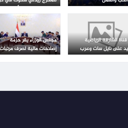
لحب والعمل
للمخرج ريدلي سكوت في دو
العرض المصرية – الأسبوع
قناة الشارقة الرياضية
مجلس الوزراء يقر حزمة
يد على نايل سات وعرب
إصلاحات مالية لصرف مرتبات
موظفي الدولة