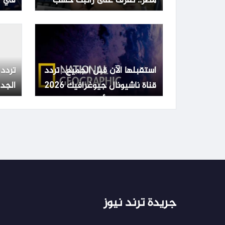
مصر.. تعرف على راتبك حسب
في ا
الدرجة الوظيفية
استقبلها الآن قبل الجميع.. تردد
تردد 
قناة ناشيونال جيوغرافيك 2026
الجد
بعد التحديث الأخير
سات
جريدة ترند نيوز