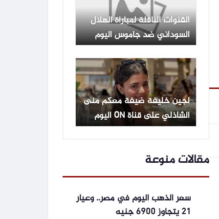
القنوات الناقلة لمباراة الهلال
السوداني ضد جاموس اليوم
في بطولة سيكافا 2026 مع
الموعد
لجين خليفة ضيفة معكم منى
الشاذلي على قناة ON اليوم
مقالات منوعة
سعر الذهب اليوم في مصر.. وعيار
21 يتجاوز 6900 جنيه