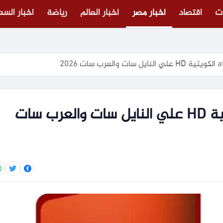
ت
اقتصاد
أخبار مصر
أخبار العالم
رياضة
أخبار الس
تردد قناة العدالة atv الكويتية HD علي النايل سات والعرب سات