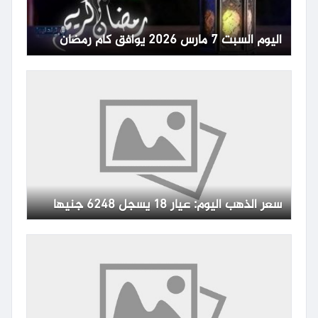
اليوم السبت 7 مارس 2026 يوافق كام رمضان
سعر الذهب اليوم: عيار 18 يسجل 6248 جنيها