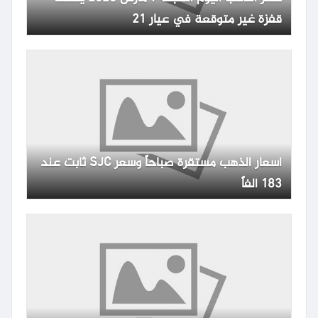
قفزة غير متوقعة في عيار 21
أسعار الذهب مستقرة صباحاً وسعر SJC ثابت عند
183 ألفاً