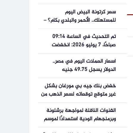
سعر كرتونة البيض اليوم
للمستهلك.. الأحمر والبلدي بكام؟ –
الأسبوع
تم التحديث في الساعة 09:14
صباحًا، 7 يوليو 2026: انخفضت
أسعار الذهب بمقدار 0.4-0.7 مليون
أسعار العملات اليوم في مصر..
دونغ فيتنامي، بينما حافظت شركة
الدولار يسجل 49.75 جنيه
BTMC SJC على سعر الشراء الخاص
بها.
خفض بنك جيه بي مورغان بشكل
غير متوقع توقعاته لسعر الذهب من
6000 دولار إلى 4500 دولار
القنوات الناقلة لمواجهة برشلونة
للأونصة.
وبرمنجهام الودية استعدادًا لموسم
٢٠٢٦-٢٧ القادم