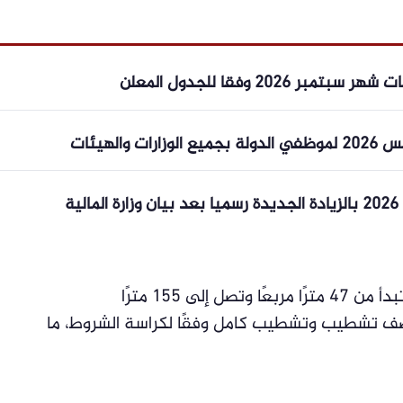
202 وفقا للجدول المعلن
الهيئات
ة
لى 155 مترًا
صف تشطيب وتشطيب كامل وفقًا لكراسة الشروط، ما