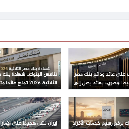
 على عائد ودائع بنك مصر
تنافس البنوك.. شهادة بنك 
يه المصري.. بعائد يصل إلى
الثلاثية 2026 تمنح عائدا 
يصل الى 19.82% مع صرف
شهري
ك ترفع رسوم خدمات الأفراد
إيران تشن هجوما على الإمارا