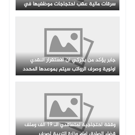
سرقات مالية عقب احتجاجات موظفيها في
البصرة
جابر يؤكد من بكركي أن الاستقرار النقدي
أولوية وصرف الرواتب سيتم بموعدها المحدد
وقفة احتجاجية لمتعاقدي الـ 19 ألف وملف
قضاء الصادق أمام وزارة التربية لصرف