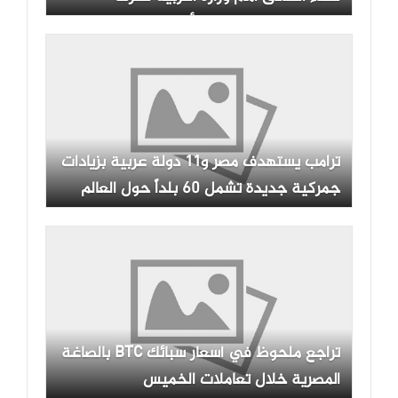
مستحقاتهم المالية المتأخرة
ترامب يستهدف مصر و11 دولة عربية بزيادات
جمركية جديدة تشمل 60 بلداً حول العالم
تراجع ملحوظ في أسعار سبائك BTC بالصاغة
المصرية خلال تعاملات الخميس