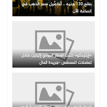
طلع 130 جنيه .. تفاصيل سعر الذهب في
الصاغة الآن
«إيثيدكو» تثبّت أسعار البولي إثيلين خلال
تعاملات أغسطس -جريدة المال