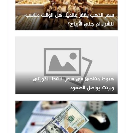
سعر الذهب يقفز عالميًا.. هل الوقت مناسب
للشراء أم جني الأرباح؟
هبوط مفاجئ في سعر النفط الكويتي..
وبرنت يواصل الصعود