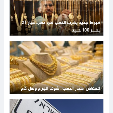
هبوط جديد يضرب الذهب في مصر.. عيار 21
يخسر 100 جنيه
انخفاض أسعار الذهب.. شوف الجرام وصل كام