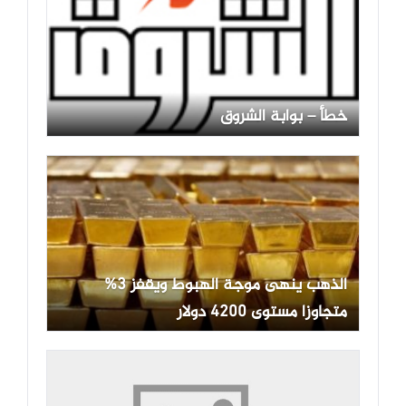
خطأ – بوابة الشروق
الذهب ينهى موجة الهبوط ويقفز 3%
متجاوزا مستوى 4200 دولار