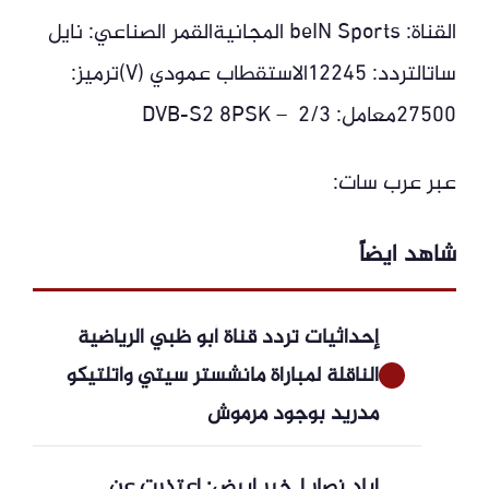
القناة: beIN Sports المجانيةالقمر الصناعي: نايل
ساتالتردد: 12245الاستقطاب عمودي (V)ترميز:
27500معامل: 2/3 – DVB-S2 8PSK
عبر عرب سات:
شاهد ايضاً
إحداثيات تردد قناة أبو ظبي الرياضية
الناقلة لمباراة مانشستر سيتي وأتلتيكو
مدريد بوجود مرموش
إياد نصار لـخبر أبيض: اعتذرت عن