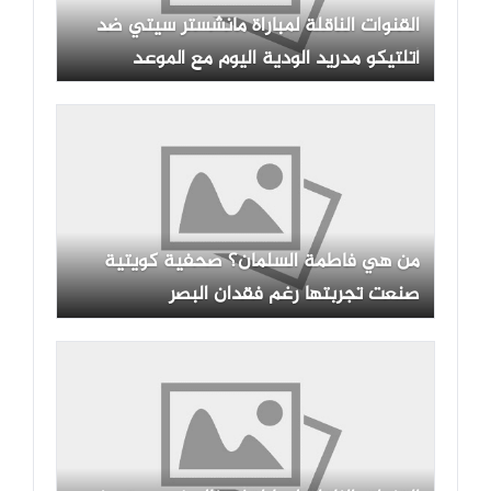
القنوات الناقلة لمباراة مانشستر سيتي ضد
أتلتيكو مدريد الودية اليوم مع الموعد
والتشكيلة
من هي فاطمة السلمان؟ صحفية كويتية
صنعت تجربتها رغم فقدان البصر