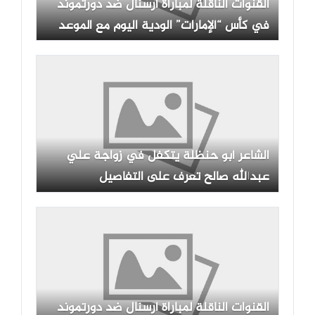
القنوات الناقلة لمباراة أرسنال ضد دورتموند
في كأس “ألإمارات” الودية اليوم مع الموعد
والتشكيلة
الشاعر أبو حنظلة يتكفل في زواجة علي
عبدالله صالح تعرف على التفاصيل
القنوات الناقلة لمباراة أرسنال ضد دورتموند