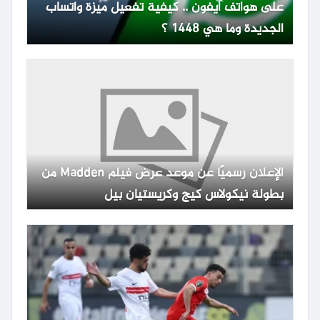
على هواتف آيفون .. كيفية تفعيل ميزة واتساب
الجديدة وما هي 1448 ؟
الإعلان رسميًا عن موعد عرض فيلم Madden من
بطولة نيكولاس كيج وكريستيان بيل