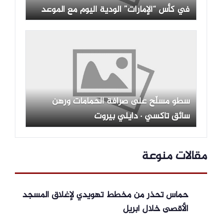
في كأس “ألإمارات” الودية اليوم مع الموعد
والتشكيلة
سطو مسلّح على صرافة الحمامات ورهن
سائق تاكسي · دايلي بيروت
مقالات منوعة
حماس تحذر من مخطط تهويدي لإغلاق المسجد
الأقصى خلال أبريل