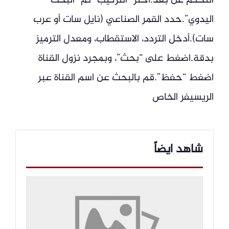
التحكم عن بعد.اختر “التركيب” ثم “البحث
اليدوي”.حدد القمر الصناعي (نايل سات أو عرب
سات).أدخل التردد، الاستقطاب، ومعدل الترميز
بدقة.اضغط على “بحث”، وبمجرد نزول القناة
اضغط “حفظ”.قم بالبحث عن اسم القناة عبر
الريسيفر الخاص
شاهد ايضاً