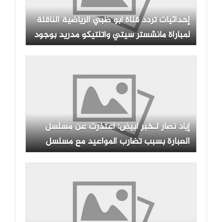
إحداثيات تردد قناة أبو ظبي الرياضية الناقلة
لمباراة مانشستر سيتي وأتلتيكو مدريد بوجود
مرموش
إياد نصار لـخبر أبيض: اعتذرت عن مسلسل
العبارة بسبب تضارب المواعيد مع مسلسل
رمضان 2027