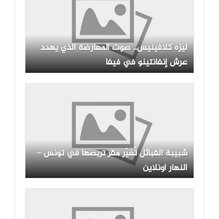
ليزه كلافينيس.. صوت المعارضة الذي يهدد
عرش إنفانتينو في فيفا
شبيبة القبائل تُغيّر مقر تربصها في تونس –
النهار أونلاين