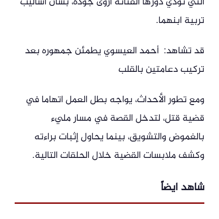
التي تؤدي دورها الفنانة أروى جودة، بشأن أساليب
تربية ابنهما.
قد تشاهد: أحمد العيسوي يطمئن جمهوره بعد
تركيب دعامتين بالقلب
ومع تطور الأحداث، يواجه بطل العمل اتهاما في
قضية قتل، لتدخل القصة في مسار مليء
بالغموض والتشويق، بينما يحاول إثبات براءته
وكشف ملابسات القضية خلال الحلقات التالية.
شاهد ايضاً