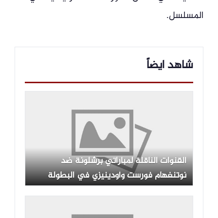
المسلسل.
شاهد ايضاً
القنوات الناقلة لمباراتي برشلونة ضد
نوتنغهام فورست وأودينيزي في البطولة
الثلاثية مع الموعد