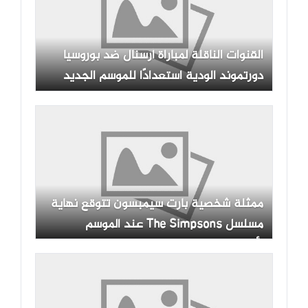
القنوات الناقلة لمباراة أرسنال ضد بوروسيا
دورتموند الودية استعدادًا للموسم الجديد
ممثلة شخصية بارت سيمبسون تتوقع نهاية
مسلسل The Simpsons عند الموسم
الأربعين