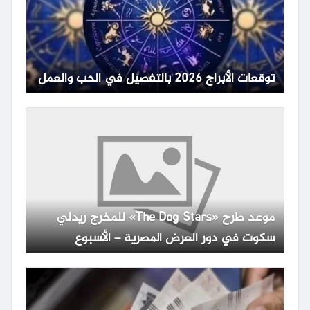
توقعات الأبراج 2026 بالتفصيل في الحب والعمل
موعد طرح «The Dog Stars» للمخرج ريدلي
سكوت في دور العرض المصرية – الأسبوع