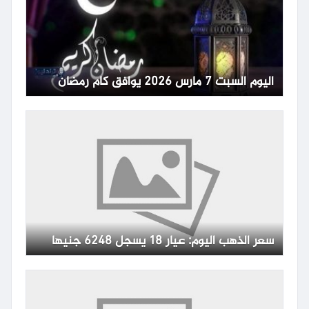
اليوم السبت 7 مارس 2026 يوافق كام رمضان
سعر الذهب اليوم: عيار 18 يسجل 6248 جنيها