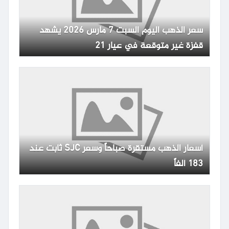
سعر الذهب اليوم السبت 7 مارس 2026 يشهد
قفزة غير متوقعة في عيار 21
أسعار الذهب مستقرة صباحاً وسعر SJC ثابت عند
183 ألفاً