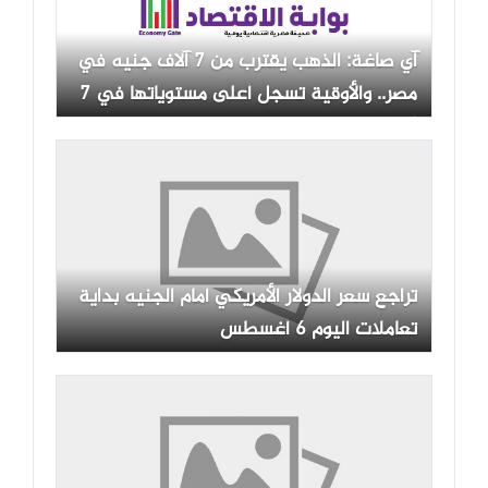
آي صاغة: الذهب يقترب من 7 آلاف جنيه في
مصر.. والأوقية تسجل أعلى مستوياتها في 7
أسابيع وتوقعات بالوصول إلى 5000 دولار
تراجع سعر الدولار الأمريكي أمام الجنيه بداية
تعاملات اليوم 6 أغسطس