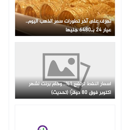
تعرف على آخر تطورات سعر الذهب اليوم..
عيار 24 بـ6480 جنيها
أسعار النفط ترتفع 1%.. وخام برنت لشهر
أكتوبر فوق 80 دولارًا (تحديث)