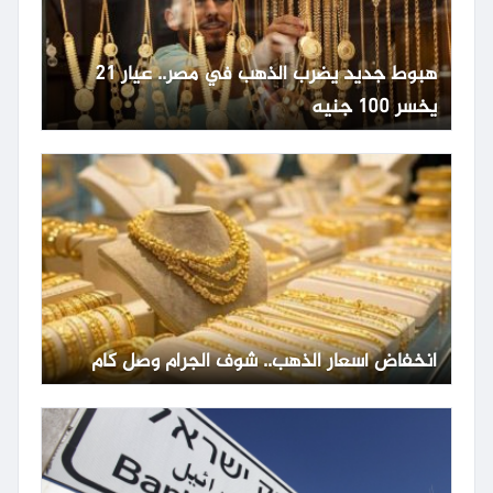
هبوط جديد يضرب الذهب في مصر.. عيار 21
يخسر 100 جنيه
انخفاض أسعار الذهب.. شوف الجرام وصل كام