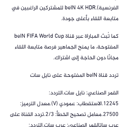
الفرنسية).beIN 4K HDR للمشتركين الراغبين في
متابعة اللقاء بأعلى جودة.
كما تُبث المباراة عبر قناة beIN FIFA World Cup
المفتوحة، ما يمنح الجماهير فرصة متابعة اللقاء
مجانًا دون الحاجة إلى اشتراك.
تردد قناة beIN المفتوحة على نايل سات
القمر الصناعي: نايل سات.التردد:
12245.الاستقطاب: عمودي (V).معدل الترميز:
27500.معامل تصحيح الخطأ: 2/3.تردد القناة على
عرب ساتالقمر الصناعي: عرب سات.التردد: