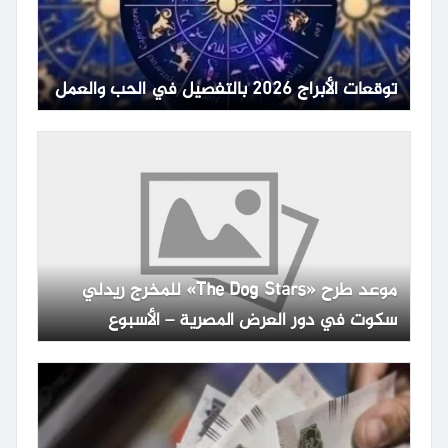
توقعات الأبراج 2026 بالتفصيل في الحب والعمل
موعد طرح «The Dog Stars» للمخرج ريدلي
سكوت في دور العرض المصرية – الأسبوع