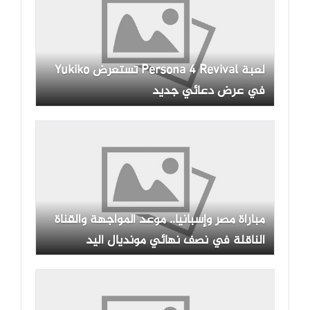
لعبة Persona 4 Revival تستعرض Yukiko
في عرض دعائي جديد
مباراة مصر وإسبانيا.. موعد المواجهة والقناة
الناقلة في نصف نهائي مونديال اليد