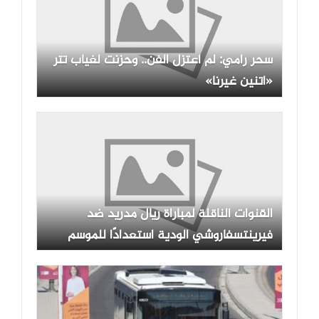
سحر رامي: لم أعتزل الفن.. وحزنت لغياب تتر
«اتنين غيرنا»
القنوات الناقلة لمباراة ريال مدريد ضد
فيرينتسفاروشي الودية استعدادًا للموسم
الجديد