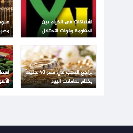
اشتباكات في الخيام بين
هبوط
المقاومة وقوات الاحتلال
مصر.. عيار 1
تراجع الذهب في مصر 40 جنيهاً
أسعا
بختام تعاملات اليوم
الأسو
الجمعة 3 يو