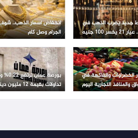
 جديد يضرب الذهب في
انخفاض أسعار الذهب.. شوف
2 يخسر 100 جنيه
الجرام وصل كام
ر الخضراوات والفاكهة في
بورصة عمان تر
اق والمنافذ التجارية اليوم
تداولات بقيمة 12 مليون دينار
ليو 2026