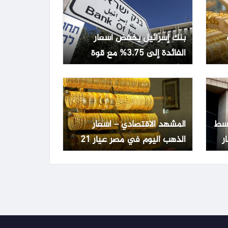
بنك إسرائيل يخفض أسعار
الفائدة إلى 3.75% مع قوة
الشيكل وتراجع التضخم
تفع 0.22% وسط
المشهد الاقتصادي – اسعار
الذهب اليوم في مصر عيار 21
السبت 8 أغسطس 2026..
السوق يترقب تطورات عالمية