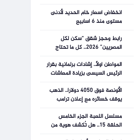
محدود بنهاية التعاملات
انخفاض أسعار خام الحديد لأدنى
مستوى منذ 6 أسابيع
رابط وحجز شقق “سكن لكل
المصريين” 2026.. كل ما تحتاج
معرفته لتسجيل طلبك
المواطن أولًا.. إشادات برلمانية بقرار
الرئيس السيسى بزيادة المعاشات
15% اعتبارًا من يوليو.. ويؤكدون:
الأونصة فوق 4050 دولارا.. الذهب
خطوة لدعم القوة الشرائية لكبار
يوقف خسائره مع إعلان ترامب
السن وتعزيز الحماية الاجتماعية
استئناف المحاثات مع إيران
ومواجهة الضغوط الاقتصادية
مسلسل اللعبة الجزء الخامس
الحلقة 15.. هل تُكشف هوية من
يدير اللعبة؟