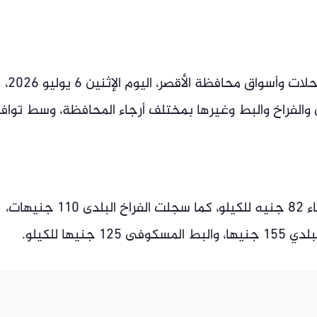
شهدت بورصة أسعار الدواجن والبط في محلات وأسواق محافظة الأقصر، اليوم الإثنين 6 يوليو 2026،
ن والفراخ والبط وغيرها بمختلف أرجاء المحافظة، وسط توافر
وفى هذا الصدد بلغ سعر كيلو الفراخ البيضاء 82 جنيه للكيلو، كما سجلت الفراخ البلدى 110 جنيهات،