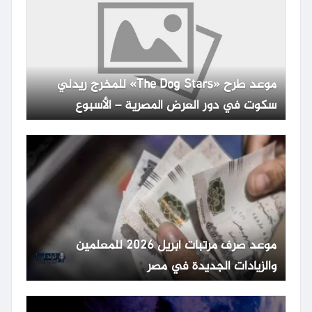
موعد طرح «The Dog Stars» للمخرج ريدلي
سكوت في دور العرض المصرية – الأسبوع
موعد صرف مرتبات أبريل 2026 للمعلمين
والزيادات الجديدة في مصر