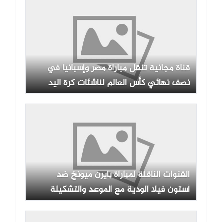
قناة مجانية تنقل مباراة مصر وإسبانيا في
نصف نهائي كأس العالم لناشئات كرة اليد
القنوات الناقلة لمباراة بايرن ميونخ ضد
أستون فيلا الودية مع الموعد والتشكيلة