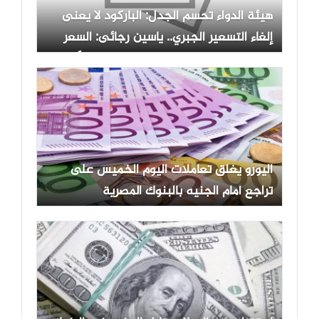
هيئة الدواء تحسم الجدل: الباركود لا يعنى
إلغاء التسعير الجبري.. ياسين رجائى: السعر
المطبوع على عبوة الدواء سيبقى مدونًا
بشكل واضح ولن يُحذف.. وإطلاق المرحلة
الثانية من نظام التتبع الدوائي لتشمل 12
ألف صنف محلي
اليورو يغلق تعاملات اليوم الخميس على
تراجع أمام الجنيه بالبنوك المصرية