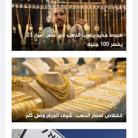
هبوط جديد يضرب الذهب في مصر.. عيار 21
يخسر 100 جنيه
انخفاض أسعار الذهب.. شوف الجرام وصل كام