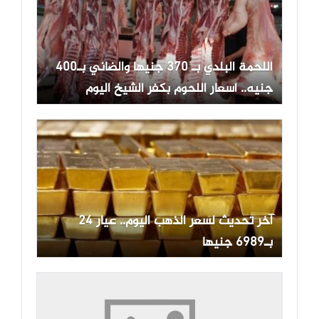
اللحمة البلدي بـ 370 جنيها والضاني بـ400
جنيه.. أسعار اللحوم بكفر الشيخ اليوم
آخر تحديث لسعر الذهب اليوم.. عيار 24
بـ6989 جنيها