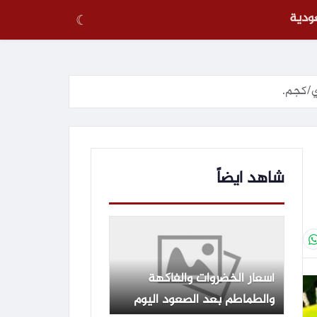
عودية
☾
شاهد ايضاً
أسعار الخضروات والفاكهة
والطماطم بعد الصعود اليوم