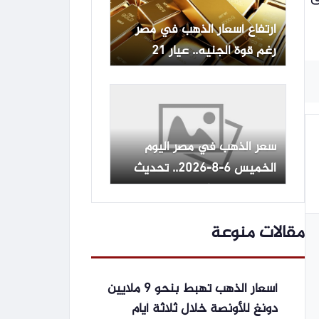
ارتفاع أسعار الذهب في مصر
رغم قوة الجنيه.. عيار 21
يصعد والفجوة السعرية تتراجع
إلى 1.29%
سعر الذهب في مصر اليوم
الخميس 6-8-2026.. تحديث
جديد لعيار 21 في بداية
التعاملات
مقالات منوعة
أسعار الذهب تهبط بنحو 9 ملايين
دونغ للأونصة خلال ثلاثة أيام