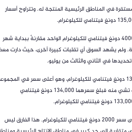
ل أسعار الفلفل مستقرة في المناطق الرئيسية المنتجة له. وتتراوح أسعار
بعد انخفاض أسعار الفلفل بمقدار 3000-4000 دونغ فيتنامي للكيلوغرام الواحد مقارنةً ببداية شهر
ية. ولم يشهد السوق أي تقلبات كبيرة أخرى، حيث دارت مع
حديدها في الثاني والثالث من يوليو.
بلغ سعر كل من داك لاك ولام دونغ 135,000 دونغ فيتنامي للكيلوغرام، وهو أعلى سعر في المجمو
التي شملها المسح. أما جيا لاي ومدينة هو تشي منه فبلغ سعرهما 134,000 دونغ فيتنامي
بالأسعار الحالية، يبلغ الفرق بين أعلى وأدنى سعر 2000 دونغ فيتنامي للكيلوغرام. هذا الفارق ليس
حلي متقاربة إلى حد كبير في مناطق الإنتاج الرئيسية ومناط