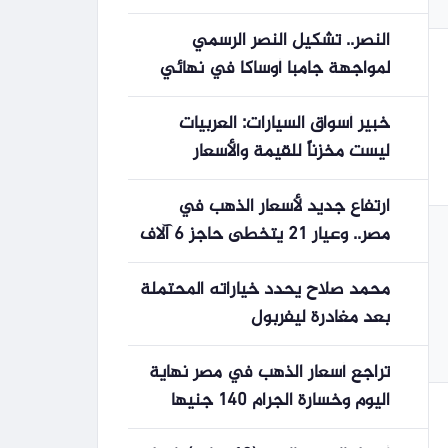
النصر.. تشكيل النصر الرسمي
لمواجهة جامبا أوساكا في نهائي
دوري أبطال آسيا 2
خبير أسواق السيارات: العربيات
ليست مخزناً للقيمة والأسعار
ستتراجع
ارتفاع جديد لأسعار الذهب في
مصر.. وعيار 21 يتخطى حاجز 6 آلاف
جنيه مجدداً
محمد صلاح يحدد خياراته المحتملة
بعد مغادرة ليفربول
تراجع أسعار الذهب في مصر نهاية
اليوم وخسارة الجرام 140 جنيها