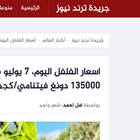
جريدة ترند نيوز
الرئيسية
منوعا
جريدة ترند نيوز
أخبار العالم
أسعار الفلفل اليوم، 7 يوليو 2026: السوق هادئ، وأعلى سعر عند 135000 دونغ فيتن
»
»
135000 دونغ فيتنامي/كجم.
بواسطة:
أمل أحمد
–
شهر واحد