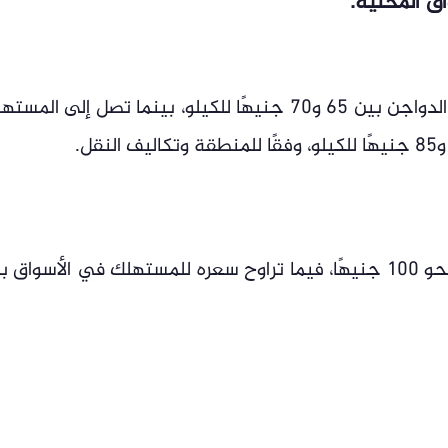
تراوحت أسعار الفراخ البيضاء داخل بورصة الدواجن بين 65 و70 جنيهًا للكيلو، بينما تصل إلى ال
سجل سعر كيلو الفراخ البلدي في المزارع نحو 100 جنيهًا، فيما تراوح سعره للمستهلك في الأسواق