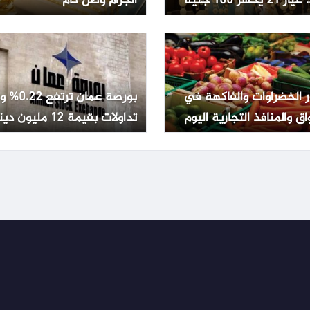
2 يخسر 100 جنيه
الجرام وصل كام
ر الخضراوات والفاكهة في
بورصة عمان تر
اق والمنافذ التجارية اليوم
تداولات بقيمة 12 مليون دينار
ليو 2026