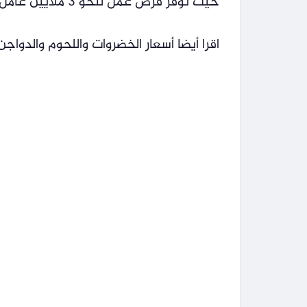
حيث توفر فرص عمل لنحو 3 ملايين عامل، بإجمالي استثمارات تُقدر بحوالي 100 مليار جنيهًا.
اقرا أيضا أسعار الخضروات واللحوم والدواجن في الأس