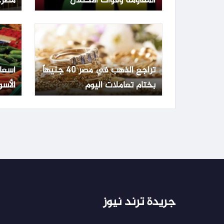
المقاومة وقوات الاحتلال
مصر.. عيار 1
تراجع الذهب في مصر 40 جنيهاً
أسعا
بختام تعاملات اليوم
الأسو
الجمعة 3 يو
جريدة ترند نيوز