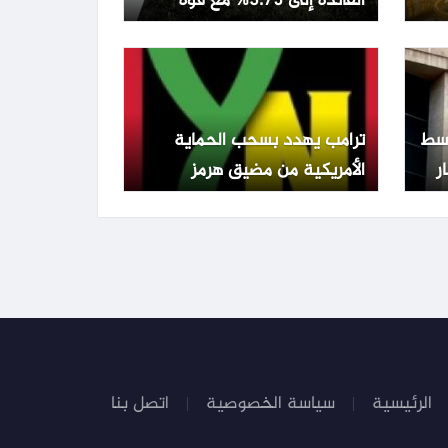
الفائدة إلى 3.75% مع قوة
الشيكل وتراجع التضخم
تفع 0.22% وسط
ترامب يهدد بسحب الحماية
الأمريكية من مضيق هرمز
ويطالب الدول المعنية بالدفاع
عن نفسها
الرئيسية
سياسة الخصوصية
اتصل بنا