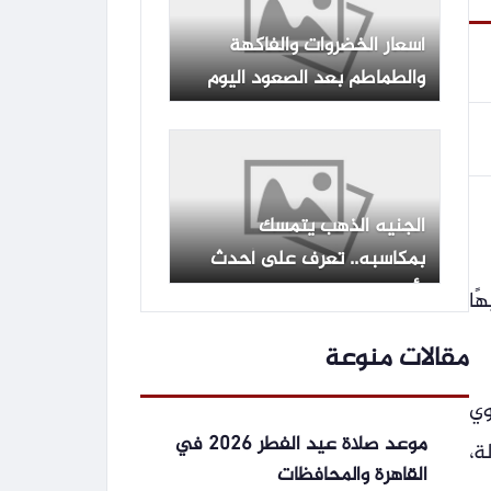
أسعار الخضروات والفاكهة
والطماطم بعد الصعود اليوم
الخميس 6-8-2026 -جريدة
المال
الجنيه الذهب يتمسك
بمكاسبه.. تعرف على أحدث
الأسعار اليوم الخميس 6
راوح للمستهلك بين 95 إلى 100 جنيهًا
أغسطس
مقالات منوعة
وي
موعد صلاة عيد الفطر 2026 في
عمالة،
القاهرة والمحافظات