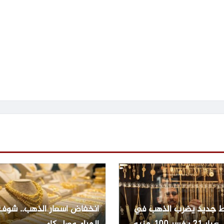
 جديد يضرب الذهب في
انخفاض أسعار الذهب.. شوف