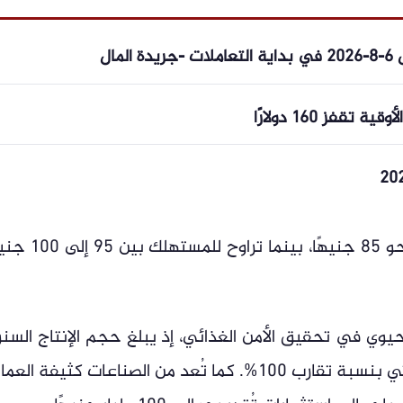
مال
قفز 160 دولارًا
بلغ سعر كيلو الفراخ الساسو في المزارع نحو 85 جنيهًا، بينما ت
يوي في تحقيق الأمن الغذائي، إذ يبلغ حجم الإنتاج السن
نحو 1.4 مليار طائر، بما يحقق الاكتفاء الذاتي بنسبة تقارب 100%. كما تُعد من الصناعات كثيفة ال