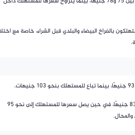
بلغ سعر كيلو الفراخ الساسو في المزارع ما بين 75 و78 جنيهًا، بينما يتراوح سعرها للمستهلك داخل
تهلكون بالفراخ البيضاء والبلدي قبل الشراء، خاصة مع اختل
.
وسجلت كرتونة البيض الأبيض جملة نحو 83 جنيهًا، في حين يصل سعرها للمستهلك إلى نحو 95
والمحال.