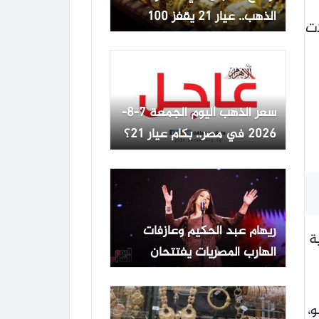
الذهب.. عيار 21 يقفز 100
ملات
جنيه دفعة واحدة خلال
التعاملات المسائية
سعر الذهب اليوم الجمعة 7-8-
2026 في مصر.. بكام عيار 21؟
ريهام عبد الحكيم وعازفات
داية
الهارب المصريات يفتتحان
مهرجان القلعة 15 أغسطس
جنيهًا للكيلو،