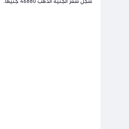
سجل سعر الجنيه الذهب 46880 جنيهاً.