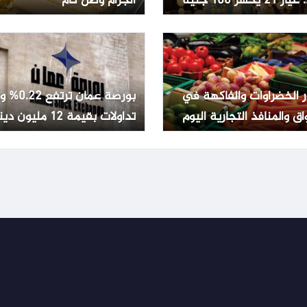
2 يخسر 100 جنيه
الجرام وصل كام
ر الخضراوات والفاكهة في
بورصة عمان تر
اق والمنافذ التجارية اليوم
تداولات بقيمة 12 مليون دينار
ليو 2026