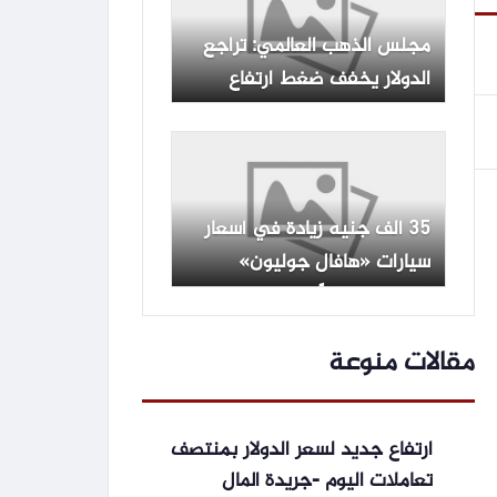
مجلس الذهب العالمي: تراجع
الدولار يخفف ضغط ارتفاع
عوائد السندات على المعدن
الأصفر
35 ألف جنيه زيادة في أسعار
سيارات «هافال جوليون»
المجمعة محليًا
مقالات منوعة
ارتفاع جديد لسعر الدولار بمنتصف
تعاملات اليوم -جريدة المال