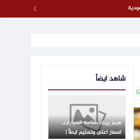
عودية
☾
شاهد ايضاً
هرمز يربك صناعة السيارات..
أسعار أعلى وتسليم أبطأ |