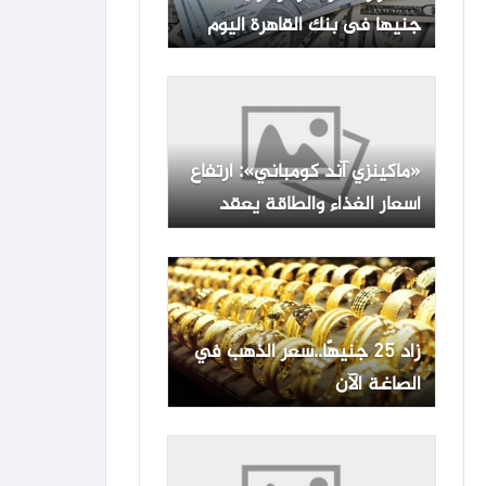
جنيها فى بنك القاهرة اليوم
السبت
«ماكينزي آند كومباني»: ارتفاع
أسعار الغذاء والطاقة يعقد
مهمة البنوك المركزية
زاد 25 جنيهًا..سعر الذهب في
الصاغة الآن