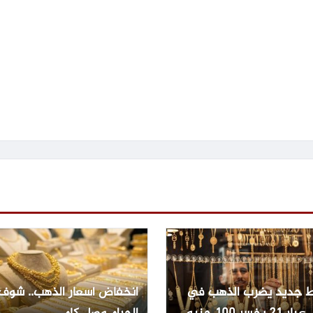
 جديد يضرب الذهب في
انخفاض أسعار الذهب.. شوف