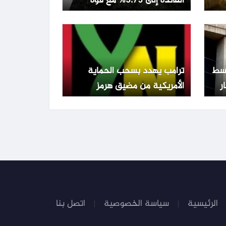
الفائدة إلى 3.75% مع قوة
الشيكل وتراجع التضخم
تفع 0.22% وسط
ترامب يهدد بسحب الحماية
الأمريكية من مضيق هرمز
ويطالب الدول المعنية بالدفاع
عن نفسها
الرئيسية
سياسة الخصوصية
اتصل بنا